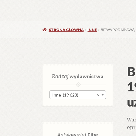
STRONA GŁÓWNA
INNE
BITWA POD MŁAWĄ 1
B
Rodzaj
wydawnictwa
1
Inne (19 623)
×
u
War
opr
Antykwariat
Filar