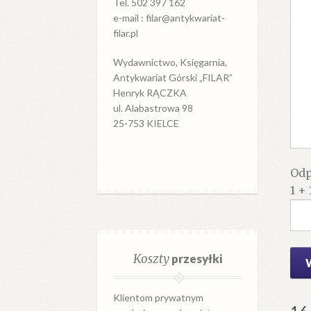
Tel. 502 397 162
e-mail : filar@antykwariat-
filar.pl
Wydawnictwo, Księgarnia,
Antykwariat Górski „FILAR”
Henryk RĄCZKA
ul. Alabastrowa 98
25-753 KIELCE
Odp
1 + 
Koszty
przesyłki
Klientom prywatnym