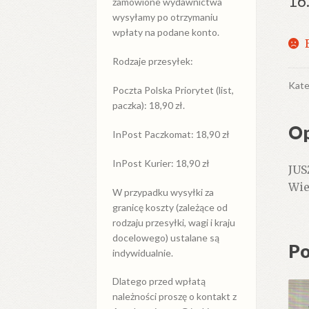
16
zamówione wydawnictwa
wysyłamy po otrzymaniu
wpłaty na podane konto.
Rodzaje przesyłek:
Kate
Poczta Polska Priorytet (list,
paczka): 18,90 zł.
Op
InPost Paczkomat: 18,90 zł
InPost Kurier: 18,90 zł
JUS
Wie
W przypadku
wysyłki
za
granicę
koszty (zależące od
rodzaju przesyłki, wagi i kraju
docelowego) ustalane są
Po
indywidualnie.
Dlatego przed wpłatą
należności proszę o kontakt z