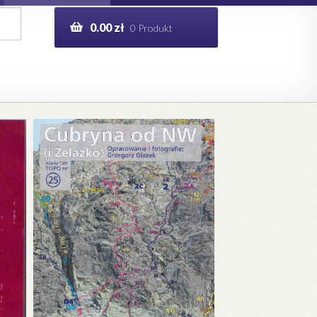
0.00
zł
0 Produkt
g
Help in English
ie
opo.