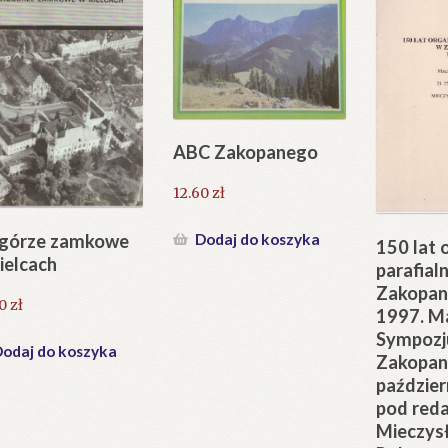
ABC Zakopanego
12.60
zł
górze zamkowe
Dodaj do koszyka
150 lat 
ielcach
parafial
Zakopan
60
zł
1997. Ma
Sympoz
odaj do koszyka
Zakopan
paździer
pod reda
Mieczys