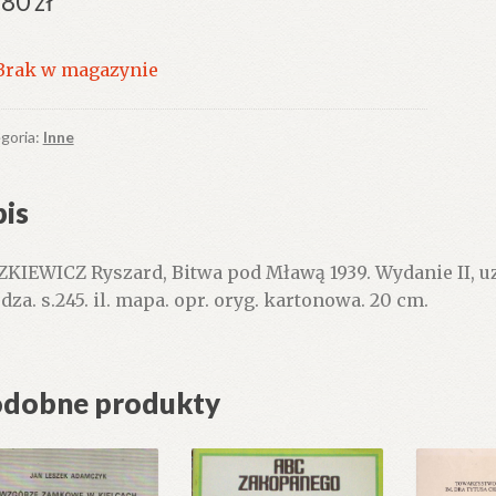
.80
zł
Brak w magazynie
goria:
Inne
is
ZKIEWICZ Ryszard, Bitwa pod Mławą 1939. Wydanie II, u
dza. s.245. il. mapa. opr. oryg. kartonowa. 20 cm.
dobne produkty