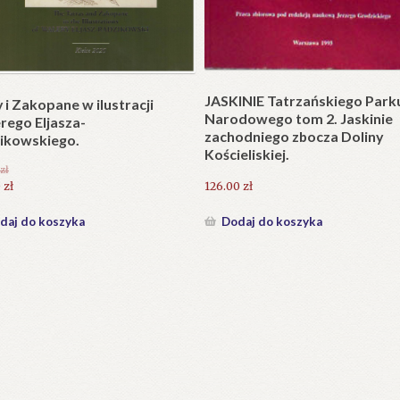
Plakat w wersji składanej.
plet składany). Wydanie
.
25.20
zł
zł
Dodaj do koszyka
daj do koszyka