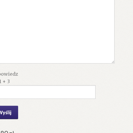
owiedz
1 + 3