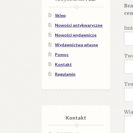
Bra
cen
Sklep
Nowości antykwaryczne
Imi
Nowości wydawnicze
Wydawnictwa własne
Pomoc
Twó
Kontakt
Regulamin
Te
Wi
Kontakt