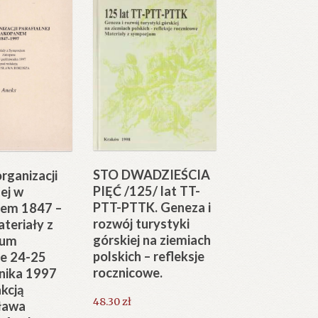
STO DWADZIEŚCIA
organizacji
PIĘĆ /125/ lat TT-
nej w
PTT-PTTK. Geneza i
em 1847 –
rozwój turystyki
teriały z
górskiej na ziemiach
jum
polskich – refleksje
e 24-25
rocznicowe.
nika 1997
kcją
48.30
zł
ława