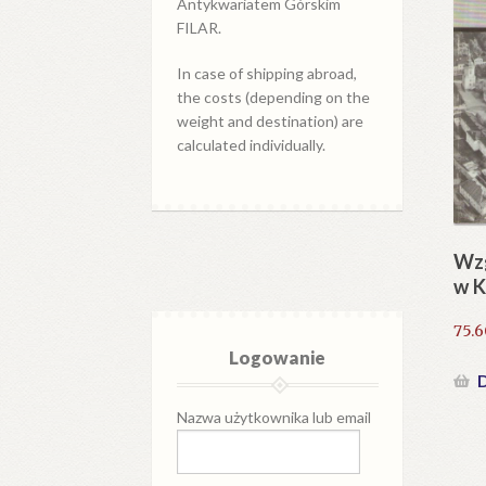
Antykwariatem Górskim
FILAR.
In case of shipping abroad,
the costs (depending on the
weight and destination) are
calculated individually.
Wz
w K
75.
Logowanie
D
Nazwa użytkownika lub email