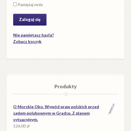
Pamiętaj mnie
Nie pamiętasz hasła?
Zobacz koszyk
Produkty
O Morskie Oko. Wywód praw polskich przed
sądem polubownym w Gradcu. Z planem
sytuacyjnym.
126.00
zł