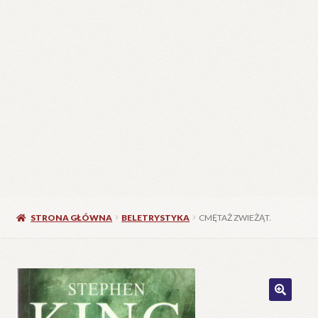
STRONA GŁÓWNA
BELETRYSTYKA
CMĘTAŻ ZWIEŻĄT.
🔍