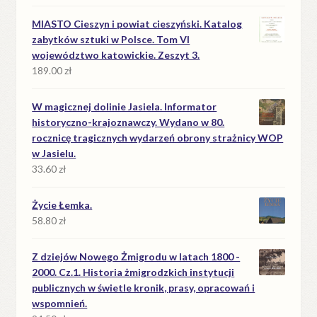
MIASTO Cieszyn i powiat cieszyński. Katalog
zabytków sztuki w Polsce. Tom VI
województwo katowickie. Zeszyt 3.
189.00
zł
W magicznej dolinie Jasiela. Informator
historyczno-krajoznawczy. Wydano w 80.
rocznicę tragicznych wydarzeń obrony strażnicy WOP
w Jasielu.
33.60
zł
Życie Łemka.
58.80
zł
Z dziejów Nowego Żmigrodu w latach 1800 -
2000. Cz.1. Historia żmigrodzkich instytucji
publicznych w świetle kronik, prasy, opracowań i
wspomnień.