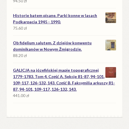
94.50
zł
Historie batem pisane. Parki konne w lasach
Podkarpacia 1945 - 1990.
75.60
zł
Ob fidelium salutem. Z dziejów konwentu
dominikanów w Nowym Żmigrodzie.
88.20
zł
GALICJA na józefińskiej mapie topograficznej
1779-1783. Tom 4. Część A. Sekcje 81-87, 94-101,
109-117, 126-132, 143. Część B. Faksymilia arkuszy 81-
87, 94-101, 109-117, 126-132, 143.
441.00
zł