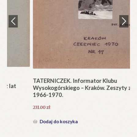
Regulamin
Zamówienie
N
Pi
Blog
12
Help in English
TATERNICZEK. Informator Klubu
Wysokogórskiego – Kraków. Zeszyty z lat
1966-1970.
231.00
zł
Dodaj do koszyka