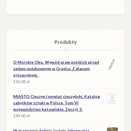
Produkty
O Morskie Oko. Wywód praw polskich przed
sądem polubownym w Gradcu. Z planem
sytuacyjnym.
126.00
zł
MIASTO Cieszyn i powiat cieszyński. Katalog
zabytków sztuki w Polsce. Tom VI
województwo katowickie. Zeszyt 3.
189.00
zł
W magicznej dolinie Jasiela. Informator