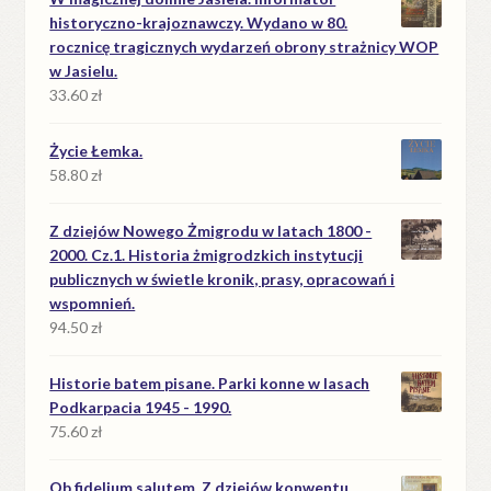
historyczno-krajoznawczy. Wydano w 80.
rocznicę tragicznych wydarzeń obrony strażnicy WOP
w Jasielu.
33.60
zł
Życie Łemka.
58.80
zł
Z dziejów Nowego Żmigrodu w latach 1800 -
2000. Cz.1. Historia żmigrodzkich instytucji
publicznych w świetle kronik, prasy, opracowań i
wspomnień.
94.50
zł
Historie batem pisane. Parki konne w lasach
Podkarpacia 1945 - 1990.
75.60
zł
Ob fidelium salutem. Z dziejów konwentu