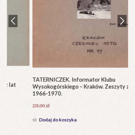
Regulamin
Zamówienie
N
Pi
Blog
12
Help in English
TATERNICZEK. Informator Klubu
Wysokogórskiego – Kraków. Zeszyty z lat
1966-1970.
231.00
zł
Dodaj do koszyka