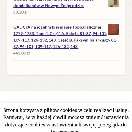
dominikanów w Nowym Żmigrodzie.
88.20
zł
GALICJA na józefińskiej mapie topograficznej
1779-1783. Tom 4. Część A. Sekcje 81-87, 94-101,
109-117, 126-132, 143. Część B. Faksymilia arkuszy 81-
87, 94-101, 109-117, 126-132, 143.
441.00
zł
Strona korzysta z plików cookies w celu realizacji usług.
© Antykwariat Filar 2026
Pamiętaj, że w każdej chwili możesz zmienić ustawienia
Polityka prywatności
Stworzone z WooCommerce
.
dotyczące cookies w ustawieniach swojej przeglądarki