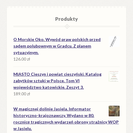
Produkty
O Morskie Oko. Wywód praw polskich przed
sądem polubownym w Gradcu. Z planem
sytuacyjnym.
126.00
zł
MIASTO Cieszyn i powiat cieszyński. Katalog
zabytków sztuki w Polsce. Tom VI
województwo katowickie. Zeszyt 3.
189.00
zł
W magicznej dolinie Jasiela. Informator
historyczno-krajoznawczy. Wydano w 80.
rocznicę tragicznych wydarzeń obrony strażnicy WOP
w Jasielu.