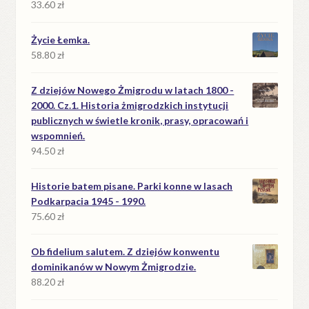
33.60
zł
Życie Łemka.
58.80
zł
Z dziejów Nowego Żmigrodu w latach 1800 -
2000. Cz.1. Historia żmigrodzkich instytucji
publicznych w świetle kronik, prasy, opracowań i
wspomnień.
94.50
zł
Historie batem pisane. Parki konne w lasach
Podkarpacia 1945 - 1990.
75.60
zł
Ob fidelium salutem. Z dziejów konwentu
dominikanów w Nowym Żmigrodzie.
88.20
zł