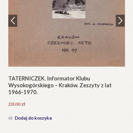
Regulamin
Zamówienie
N
Pi
Blog
12
Help in English
TATERNICZEK. Informator Klubu
Wysokogórskiego – Kraków. Zeszyty z lat
1966-1970.
231.00
zł
Dodaj do koszyka