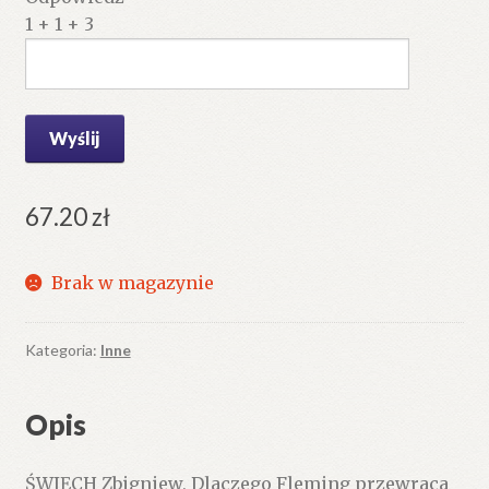
1 + 1 + 3
67.20
zł
Brak w magazynie
Kategoria:
Inne
Opis
ŚWIĘCH Zbigniew, Dlaczego Fleming przewraca