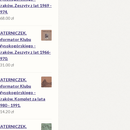
raków. Zeszyty z lat 1969 -
974.
68.00
zł
TATERNICZEK.
nformator Klubu
ysokogórskiego -
raków. Zeszyty z lat 1966-
970.
31.00
zł
TATERNICZEK.
nformator Klubu
ysokogórskiego -
raków. Komplet za lata
980 - 1991.
14.20
zł
TATERNICZEK.