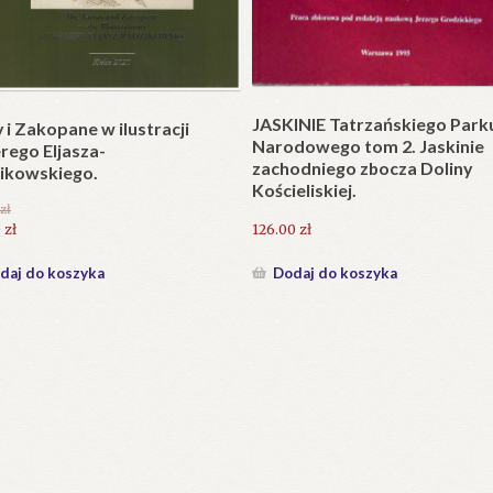
Plakat w wersji składanej.
plet składany). Wydanie
.
25.20
zł
zł
Dodaj do koszyka
daj do koszyka