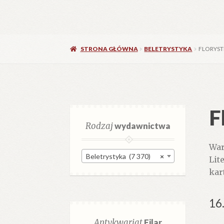
STRONA GŁÓWNA
BELETRYSTYKA
FLORYST
F
Rodzaj
wydawnictwa
War
Beletrystyka (7 370)
×
Lit
kar
16
Antykwariat
Filar