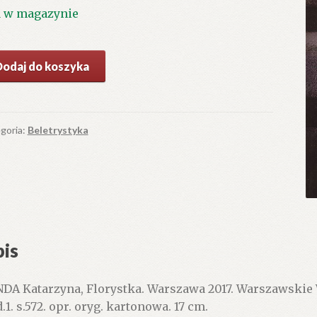
1 w magazynie
ć
Dodaj do koszyka
rystka.
goria:
Beletrystyka
is
DA Katarzyna, Florystka. Warszawa 2017. Warszawskie
.1. s.572. opr. oryg. kartonowa. 17 cm.