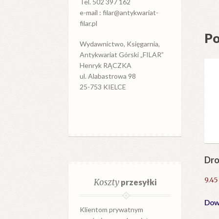
Tel. 502 397 162
e-mail : filar@antykwariat-
filar.pl
Po
Wydawnictwo, Księgarnia,
Antykwariat Górski „FILAR”
Henryk RĄCZKA
ul. Alabastrowa 98
25-753 KIELCE
Dro
9.4
Koszty
przesyłki
Dowi
Klientom prywatnym