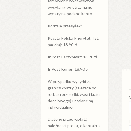
zamówione wydawnictwa
wysyłamy po otrzymaniu
wpłaty na podane konto.
Rodzaje przesyłek:
Poczta Polska Priorytet (list,
paczka): 18,90 zł.
InPost Paczkomat: 18,90 zł
InPost Kurier: 18,90 zł
W przypadku
wysyłki
za
granicę
koszty (zależące od
rodzaju przesyłki, wagi i kraju
N
docelowego) ustalane są
indywidualnie.
Dlatego przed wpłatą
H
należności proszę o kontakt z