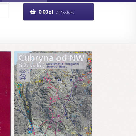
0.00
zł
0 Produkt
g
Help in English
ie
opo.