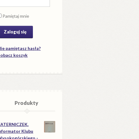
Pamiętaj mnie
ie pamiętasz hasła?
obacz koszyk
Produkty
TATERNICZEK.
nformator Klubu
ysokogórskiego -