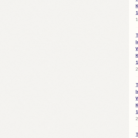
K
1
1
I
W
K
1
2
I
W
K
1
2