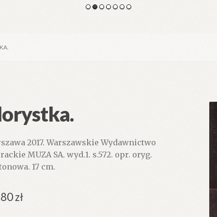
KA.
lorystka.
szawa 2017. Warszawskie Wydawnictwo
erackie MUZA SA. wyd.1. s.572. opr. oryg.
tonowa. 17 cm.
.80
zł