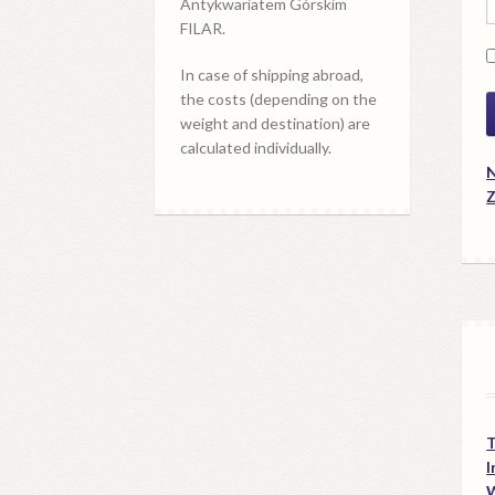
Antykwariatem Górskim
FILAR.
In case of shipping abroad,
the costs (depending on the
weight and destination) are
calculated individually.
N
Z
I
W