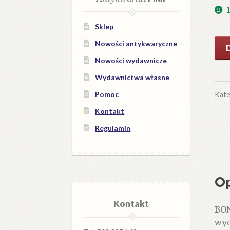
Sklep
iloś
Nowości antykwaryczne
Flo
Nowości wydawnicze
Wydawnictwa własne
Kate
Pomoc
Kontakt
Regulamin
Op
Kontakt
BON
wyd