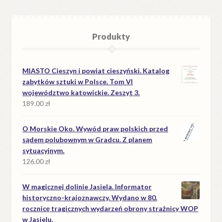
Produkty
MIASTO Cieszyn i powiat cieszyński. Katalog
zabytków sztuki w Polsce. Tom VI
województwo katowickie. Zeszyt 3.
189.00
zł
O Morskie Oko. Wywód praw polskich przed
sądem polubownym w Gradcu. Z planem
sytuacyjnym.
126.00
zł
W magicznej dolinie Jasiela. Informator
historyczno-krajoznawczy. Wydano w 80.
rocznicę tragicznych wydarzeń obrony strażnicy WOP
w Jasielu.