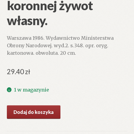
koronnej żywot
własny.
Warszawa 1986. Wydawnictwo Ministerstwa
Obrony Narodowej. wyd.2. s.348. opr. oryg.
kartonowa. obwoluta. 20 cm.
29.40
zł
1 w magazynie
ilość
Dodaj do koszyka
Generała
artylerii
koronnej