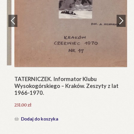
Regulamin
Zamówienie
N
Pi
Blog
12
Help in English
TATERNICZEK. Informator Klubu
Wysokogórskiego – Kraków. Zeszyty z lat
1966-1970.
231.00
zł
Dodaj do koszyka