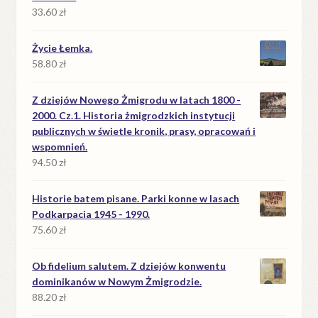
33.60
zł
Życie Łemka.
58.80
zł
Z dziejów Nowego Żmigrodu w latach 1800 -
2000. Cz.1. Historia żmigrodzkich instytucji
publicznych w świetle kronik, prasy, opracowań i
wspomnień.
94.50
zł
Historie batem pisane. Parki konne w lasach
Podkarpacia 1945 - 1990.
75.60
zł
Ob fidelium salutem. Z dziejów konwentu
dominikanów w Nowym Żmigrodzie.
88.20
zł