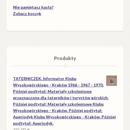
Nie pamiętasz hasła?
Zobacz koszyk
Produkty
TATERNICZEK. Informator Klubu
Wysokogórskiego - Kraków 1966 - 1967 - 1970.
Później podtytuł: Materiały szkoleniowe
przeznaczone dla taterników i turystów górskich.
Później podtytuł: Materiały szkoleniowe Klubu
Wysokogórskiego - Kraków. Później podtytuł:
Aperiodyk Klubu Wysokogórskiego - Kraków. Później
podtytuł: Aperiodyk.
231.00
zł