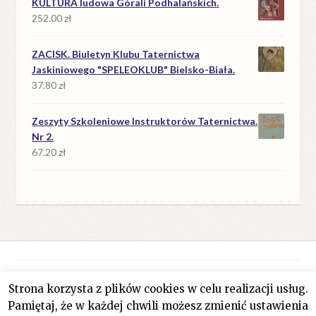
KULTURA ludowa Górali Podhalańskich.
252.00
zł
ZACISK. Biuletyn Klubu Taternictwa
Jaskiniowego "SPELEOKLUB" Bielsko-Biała.
37.80
zł
Zeszyty Szkoleniowe Instruktorów Taternictwa.
Nr 2.
67.20
zł
Strona korzysta z plików cookies w celu realizacji usług.
© Antykwariat Filar 2026
Pamiętaj, że w każdej chwili możesz zmienić ustawienia
Polityka prywatności
Stworzone z WooCommerce
.