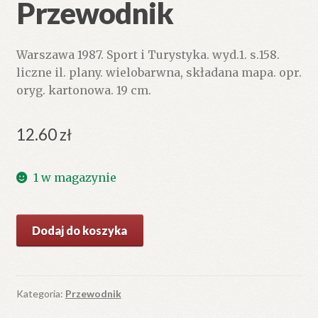
Przewodnik
Warszawa 1987. Sport i Turystyka. wyd.1. s.158.
liczne il. plany. wielobarwna, składana mapa. opr.
oryg. kartonowa. 19 cm.
12.60
zł
1 w magazynie
ilość
Dodaj do koszyka
Kalisz
i
okolice.
Przewodnik
Kategoria:
Przewodnik