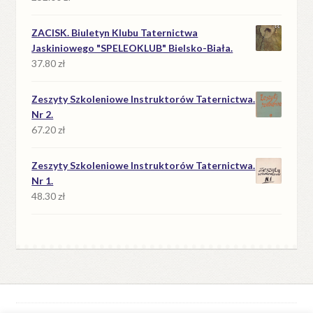
ZACISK. Biuletyn Klubu Taternictwa
Jaskiniowego "SPELEOKLUB" Bielsko-Biała.
37.80
zł
Zeszyty Szkoleniowe Instruktorów Taternictwa.
Nr 2.
67.20
zł
Zeszyty Szkoleniowe Instruktorów Taternictwa.
Nr 1.
48.30
zł