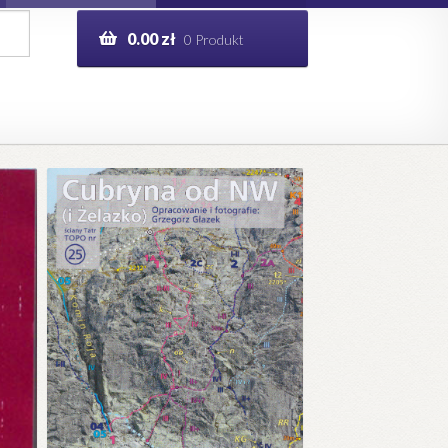
0.00
zł
0 Produkt
g
Help in English
ie
opo.