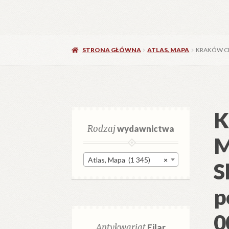
STRONA GŁÓWNA
ATLAS, MAPA
KRAKÓW CEN
K
Rodzaj
wydawnictwa
M
Atlas, Mapa (1 345)
×
S
p
0
Antykwariat
Filar