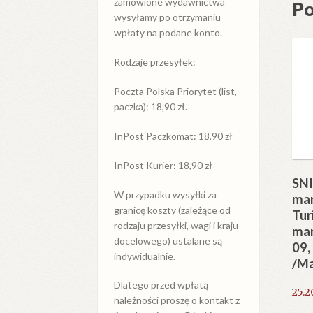
zamówione wydawnictwa
Po
wysyłamy po otrzymaniu
wpłaty na podane konto.
Rodzaje przesyłek:
Poczta Polska Priorytet (list,
paczka): 18,90 zł.
InPost Paczkomat: 18,90 zł
InPost Kurier: 18,90 zł
SN
W przypadku
wysyłki
za
mar
granicę
koszty (zależące od
Tur
rodzaju przesyłki, wagi i kraju
mar
docelowego) ustalane są
09,
indywidualnie.
/Ma
Dlatego przed wpłatą
25.2
należności proszę o kontakt z