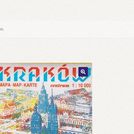
00.
🔍