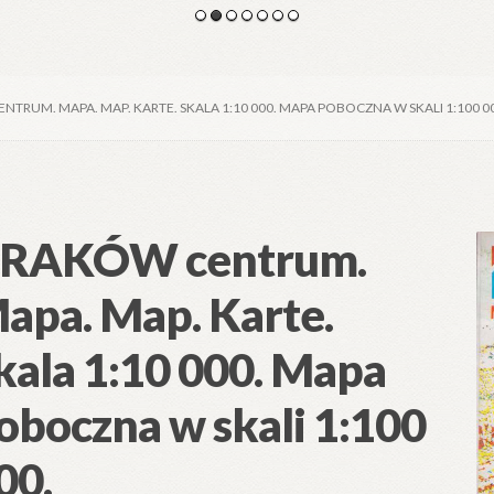
TRUM. MAPA. MAP. KARTE. SKALA 1:10 000. MAPA POBOCZNA W SKALI 1:100 0
RAKÓW centrum.
apa. Map. Karte.
kala 1:10 000. Mapa
oboczna w skali 1:100
00.