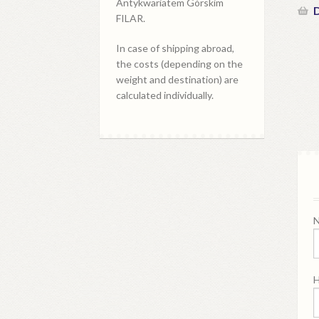
Antykwariatem Górskim
D
FILAR.
In case of shipping abroad,
the costs (depending on the
weight and destination) are
calculated individually.
N
H