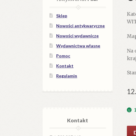
Kat
Sklep
WIT
Nowości antykwaryczne
Map
Nowości wydawnicze
Wydawnictwa własne
Na 
Pomoc
kra
Kontakt
Stan
Regulamin
12
Kontakt
iloś