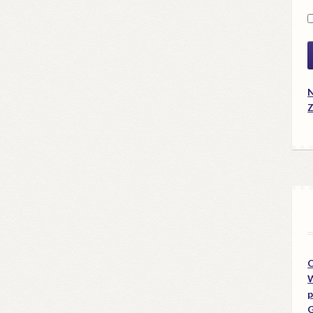
N
Z
O
W
p
G