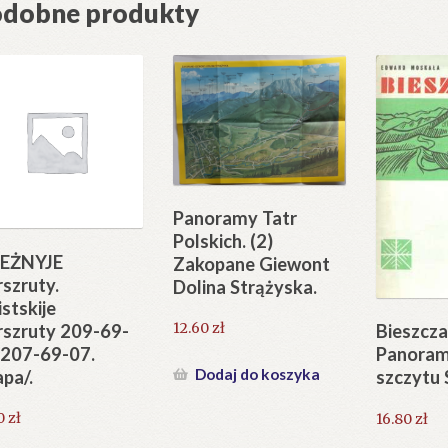
dobne produkty
Panoramy Tatr
Polskich. (2)
IEŻNYJE
Zakopane Giewont
szruty.
Dolina Strążyska.
istskije
12.60
zł
szruty 209-69-
Bieszcza
 207-69-07.
Panoram
Dodaj do koszyka
pa/.
szczytu
0
zł
16.80
zł