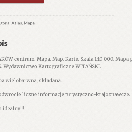
AKÓW
trum.
a.
.
goria:
Atlas, Mapa
te.
la
is
.
KÓW centrum. Mapa. Map. Karte. Skala 1:10 000. Mapa p
pa
5. Wydawnictwo Kartograficzne WITAŃSKI.
oczna
a wielobarwna, składana.
li
0
odwrocie liczne informacje turystyczno-krajoznawcze.
.
 idealny!!!