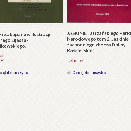
Plakat w wersji składanej.
plet składany). Wydanie
.
25.20
zł
zł
Dodaj do koszyka
daj do koszyka