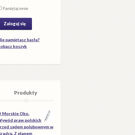
Pamiętaj mnie
ie pamiętasz hasła?
obacz koszyk
Produkty
 Morskie Oko.
ywód praw polskich
rzed sądem polubownym w
radcu. Z planem