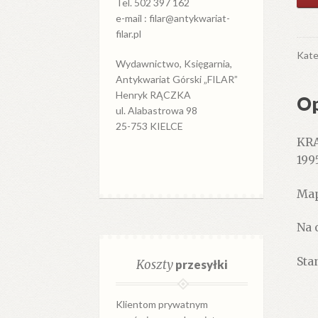
KR
Tel. 502 397 162
e-mail : filar@antykwariat-
cen
filar.pl
Map
Map
Kate
Wydawnictwo, Księgarnia,
Kar
Antykwariat Górski „FILAR”
Ska
Henryk RĄCZKA
Op
1:10
ul. Alabastrowa 98
000
25-753 KIELCE
KRA
Ma
199
pob
w
Map
ska
1:10
Na 
000
Stan
Koszty
przesyłki
Klientom prywatnym