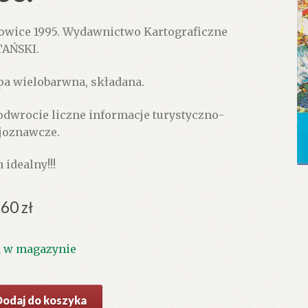
owice 1995. Wydawnictwo Kartograficzne
AŃSKI.
a wielobarwna, składana.
odwrocie liczne informacje turystyczno-
joznawcze.
 idealny!!!
.60
zł
1 w magazynie
ć
Dodaj do koszyka