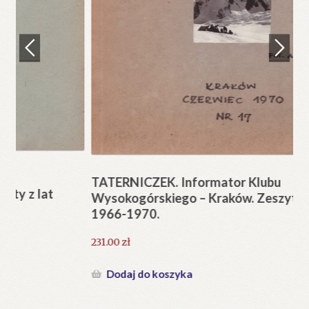
Regulamin
Zamówienie
N
Pi
Blog
12
Help in English
TATERNICZEK. Informator Klubu
Wysokogórskiego – Kraków. Zeszyty z lat
1966-1970.
231.00
zł
Dodaj do koszyka