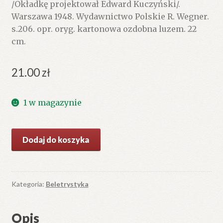
/Okładkę projektował Edward Kuczyński/.
Warszawa 1948. Wydawnictwo Polskie R. Wegner.
s.206. opr. oryg. kartonowa ozdobna luzem. 22
cm.
21.00
zł
1 w magazynie
ilość
Dodaj do koszyka
Macierz.
Powieść.
Kategoria:
Beletrystyka
Opis