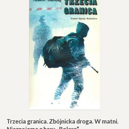
Trzecia granica. Zbójnicka droga. W matni.
Nieznajoma z baru „Bolero”.