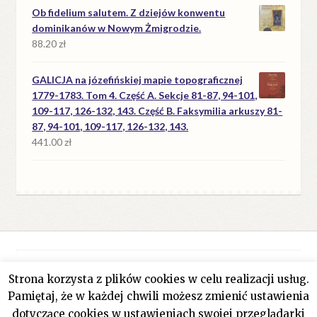
Ob fidelium salutem. Z dziejów konwentu
dominikanów w Nowym Żmigrodzie.
88.20
zł
GALICJA na józefińskiej mapie topograficznej
1779-1783. Tom 4. Część A. Sekcje 81-87, 94-101,
109-117, 126-132, 143. Część B. Faksymilia arkuszy 81-
87, 94-101, 109-117, 126-132, 143.
441.00
zł
Strona korzysta z plików cookies w celu realizacji usług.
© Antykwariat Filar 2026
Pamiętaj, że w każdej chwili możesz zmienić ustawienia
Polityka prywatności
Stworzone z WooCommerce
.
dotyczące cookies w ustawieniach swojej przeglądarki