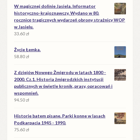
W magicznej dolinie Jasiela. Informator
historyczno-krajoznawczy. Wydano w 80.
rocznicę tragicznych wydarzeń obrony strażnicy WOP
w Jasielu.
33.60
zł
Życie Łemka.
58.80
zł
Z dziejów Nowego Żmigrodu w latach 1800 -
2000. Cz.1. Historia żmigrodzkich instytucji
publicznych w świetle kronik, prasy, opracowań i
wspomnień.
94.50
zł
Historie batem pisane. Parki konne w lasach
Podkarpacia 1945 - 1990.
75.60
zł