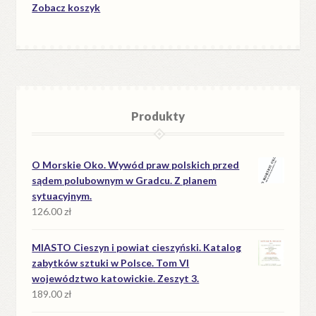
Zobacz koszyk
Produkty
O Morskie Oko. Wywód praw polskich przed
sądem polubownym w Gradcu. Z planem
sytuacyjnym.
126.00
zł
MIASTO Cieszyn i powiat cieszyński. Katalog
zabytków sztuki w Polsce. Tom VI
województwo katowickie. Zeszyt 3.
189.00
zł