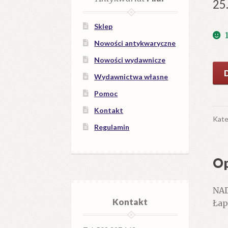
25
Sklep
Nowości antykwaryczne
Nowości wydawnicze
iloś
Wydawnictwa własne
NA
Łag
Pomoc
Kontakt
Kate
Regulamin
Op
NAD
Kontakt
Łap