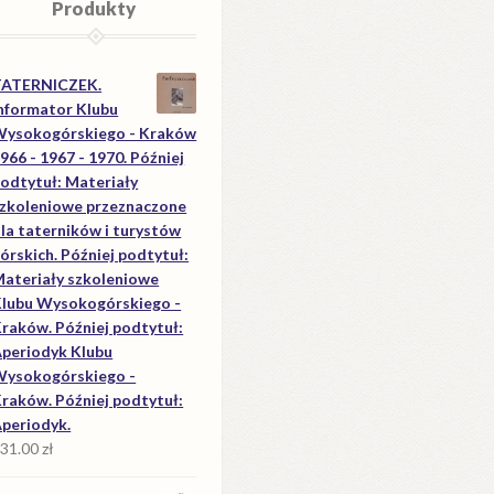
Produkty
TATERNICZEK.
nformator Klubu
ysokogórskiego - Kraków
966 - 1967 - 1970. Później
odtytuł: Materiały
zkoleniowe przeznaczone
la taterników i turystów
órskich. Później podtytuł:
ateriały szkoleniowe
lubu Wysokogórskiego -
raków. Później podtytuł:
periodyk Klubu
ysokogórskiego -
raków. Później podtytuł:
periodyk.
31.00
zł