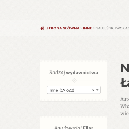
STRONA GŁÓWNA
INNE
NADLEŚNICTWO ŁA
N
Rodzaj
wydawnictwa
Ł
Inne (19 622)
×
Aut
Wło
wie
Antykwariat
Filar