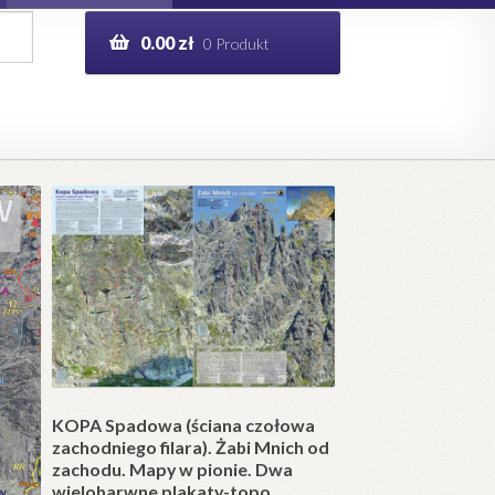
0.00
zł
0 Produkt
g
Help in English