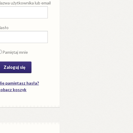
azwa użytkownika lub email
asło
Pamiętaj mnie
ie pamiętasz hasła?
obacz koszyk