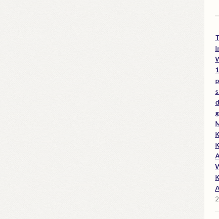
I
W
1
p
s
d
g
M
K
K
A
W
K
A
2