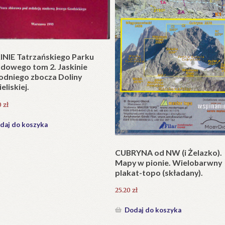
t w wersji składanej.
zł
daj do koszyka
Krzyże litewskie. Kapliczki i k
przydrożne jako dzieło sztuki
ludowej i potrzeba ich ochron
231.00
zł
Dodaj do koszyka