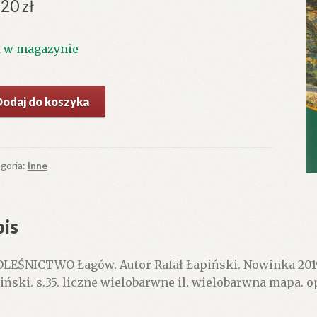
.20
zł
1 w magazynie
ć
Dodaj do koszyka
DLEŚNICTWO
ów.
goria:
Inne
is
LEŚNICTWO Łagów. Autor Rafał Łapiński. Nowinka 20
iński. s.35. liczne wielobarwne il. wielobarwna mapa. o