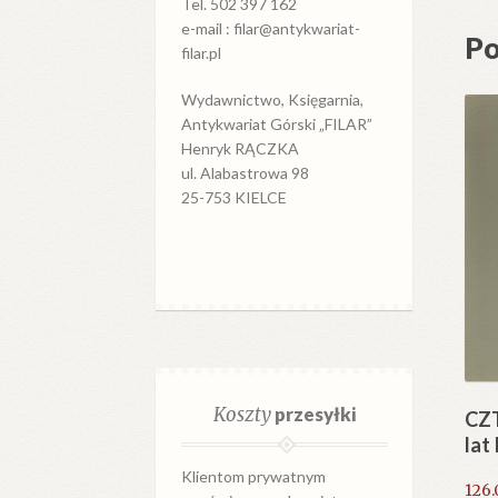
Tel. 502 397 162
e-mail : filar@antykwariat-
Po
filar.pl
Wydawnictwo, Księgarnia,
Antykwariat Górski „FILAR”
Henryk RĄCZKA
ul. Alabastrowa 98
25-753 KIELCE
Koszty
przesyłki
CZ
lat
Klientom prywatnym
126