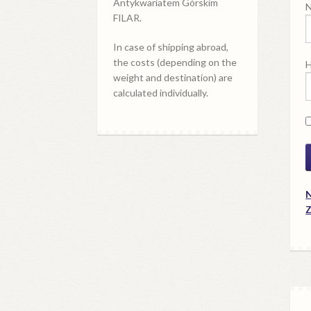
Antykwariatem Górskim
N
FILAR.
In case of shipping abroad,
the costs (depending on the
H
weight and destination) are
calculated individually.
N
Z