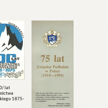
/ lat
nictwa
skiego 1875-