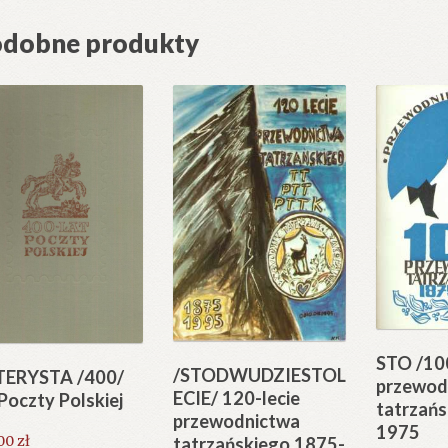
dobne produkty
STO /100
/STODWUDZIESTOL
TERYSTA /400/
przewod
ECIE/ 120-lecie
 Poczty Polskiej
tatrzań
przewodnictwa
1975
.00
zł
tatrzańskiego 1875-