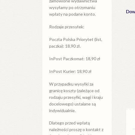
zamówione wydawnictwa
wysyłamy po otrzymaniu
Dowi
wpłaty na podane konto.
Rodzaje przesyłek:
Poczta Polska Priorytet (list,
paczka): 18,90 zł.
InPost Paczkomat: 18,90 zł
InPost Kurier: 18,90 zł
W przypadku
wysyłki
za
granicę
koszty (zależące od
rodzaju przesyłki, wagi i kraju
docelowego) ustalane są
indywidualnie.
Dlatego przed wpłatą
należności proszę o kontakt z