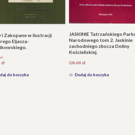
Plakat w wersji składanej.
plet składany). Wydanie
.
25.20
zł
zł
Dodaj do koszyka
daj do koszyka