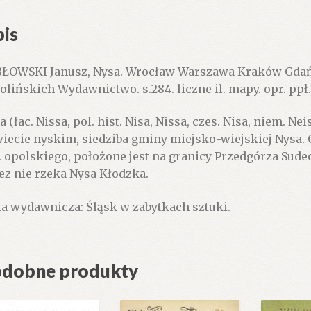
is
ŁOWSKI Janusz, Nysa. Wrocław Warszawa Kraków Gdańs
olińskich Wydawnictwo. s.284. liczne il. mapy. opr. ppł.
a (łac. Nissa, pol. hist. Nisa, Nissa, czes. Nisa, niem. N
iecie nyskim, siedziba gminy miejsko-wiejskiej Nysa. 
. opolskiego, położone jest na granicy Przedgórza Sude
ez nie rzeka Nysa Kłodzka.
ia wydawnicza: Śląsk w zabytkach sztuki.
dobne produkty