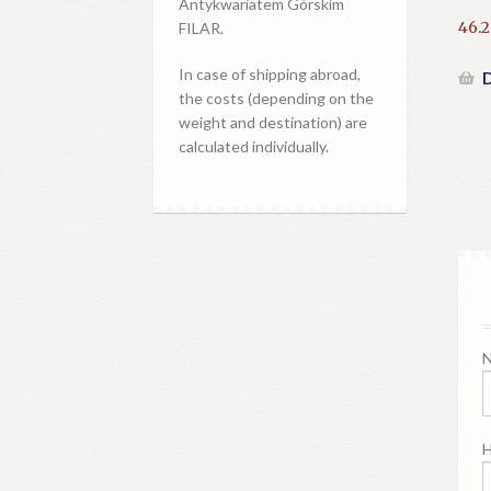
Antykwariatem Górskim
46.
FILAR.
In case of shipping abroad,
D
the costs (depending on the
weight and destination) are
calculated individually.
N
H