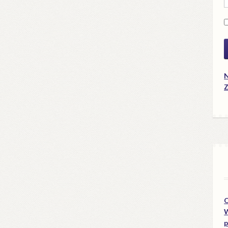
N
Z
O
W
p