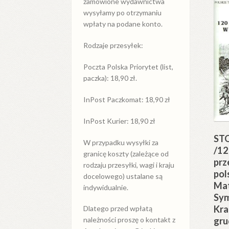
zamówione wydawnictwa
wysyłamy po otrzymaniu
wpłaty na podane konto.
Rodzaje przesyłek:
Poczta Polska Priorytet (list,
paczka): 18,90 zł.
InPost Paczkomat: 18,90 zł
InPost Kurier: 18,90 zł
ST
W przypadku
wysyłki
za
/12
granicę
koszty (zależące od
prz
rodzaju przesyłki, wagi i kraju
pol
docelowego) ustalane są
Mat
indywidualnie.
Sy
Kra
Dlatego przed wpłatą
gru
należności proszę o kontakt z