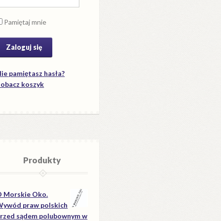
Pamiętaj mnie
ie pamiętasz hasła?
obacz koszyk
Produkty
 Morskie Oko.
ywód praw polskich
rzed sądem polubownym w