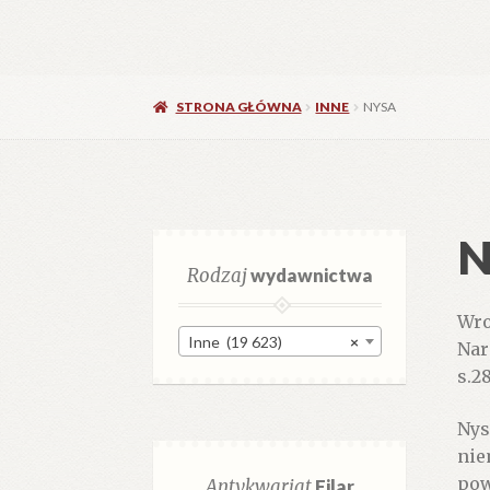
STRONA GŁÓWNA
INNE
NYSA
N
Rodzaj
wydawnictwa
Wro
Inne (19 623)
×
Nar
s.28
Nysa
nie
pow
Antykwariat
Filar