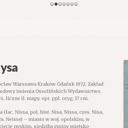
ysa
cław Warszawa Kraków Gdańsk 1972. Zakład
odowy imienia Ossolińskich Wydawnictwo.
4. liczne il. mapy. opr. ppł. oryg. 17 cm.
 (łac. Nissa, pol. hist. Nisa, Nissa, czes. Nisa,
m. Neisse) – miasto w woj. opolskim, w
iecie nyskim, siedziba gminy miejsko-