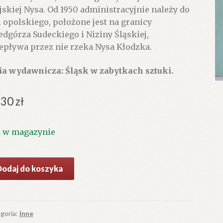
jskiej Nysa. Od 1950 administracyjnie należy do
. opolskiego, położone jest na granicy
edgórza Sudeckiego i Niziny Śląskiej,
epływa przez nie rzeka Nysa Kłodzka.
ia wydawnicza: Śląsk w zabytkach sztuki.
.30
zł
1 w magazynie
ć
Dodaj do koszyka
a
goria:
Inne