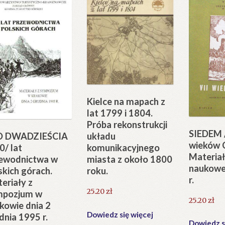
Kielce na mapach z
lat 1799 i 1804.
Próba rekonstrukcji
SIEDEM 
układu
O DWADZIEŚCIA
wieków C
komunikacyjnego
0/ lat
Materiał
miasta z około 1800
ewodnictwa w
naukowe
roku.
skich górach.
r.
eriały z
25.20
zł
mpozjum w
25.20
zł
kowie dnia 2
Dowiedz się więcej
dnia 1995 r.
Dowiedz s