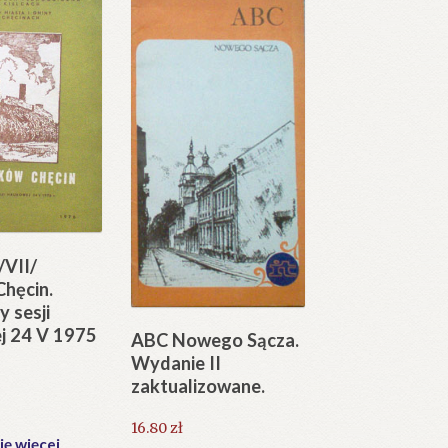
/VII/
hęcin.
y sesji
j 24 V 1975
ABC Nowego Sącza.
Wydanie II
zaktualizowane.
16.80
zł
ię więcej