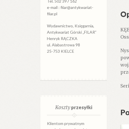
Tel. 502 397 162
e-mail : filar@antykwariat-
Op
filar.pl
Wydawnictwo, Księgarnia,
KĘB
Antykwariat Górski „FILAR”
Oss
Henryk RĄCZKA
ul. Alabastrowa 98
Nys
25-753 KIELCE
pow
woj
prz
Ser
Koszty
przesyłki
Po
Klientom prywatnym