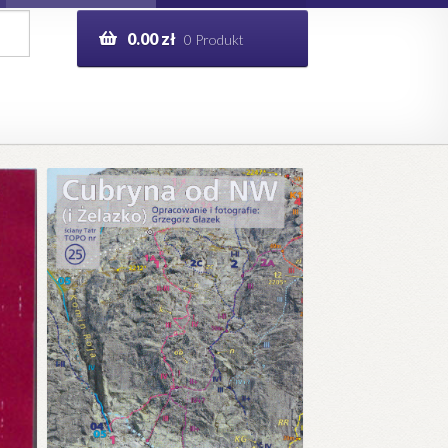
0.00
zł
0 Produkt
g
Help in English
ie
opo.