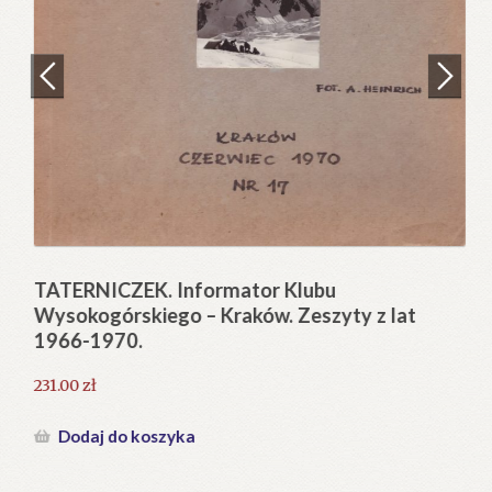
Regulamin
Zamówienie
N
Pi
Blog
12
Help in English
TATERNICZEK. Informator Klubu
Wysokogórskiego – Kraków. Zeszyty z lat
1966-1970.
231.00
zł
Dodaj do koszyka