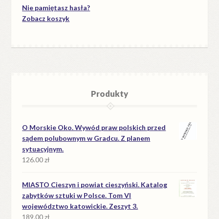
Nie pamiętasz hasła?
Zobacz koszyk
Produkty
O Morskie Oko. Wywód praw polskich przed
sądem polubownym w Gradcu. Z planem
sytuacyjnym.
126.00
zł
MIASTO Cieszyn i powiat cieszyński. Katalog
zabytków sztuki w Polsce. Tom VI
województwo katowickie. Zeszyt 3.
189.00
zł