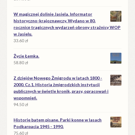
W magicznej dolinie Jasiela. Informator
historyczno-krajoznawczy. Wydano w 80.
rocznicę tragicznych wydarzeń obrony strażnicy WOP
w Jasielu.
33.60
zł
Życie Łemka.
58.80
zł
Z dziejów Nowego Żmigrodu w latach 1800 -
2000. Cz.1. Historia żmigrodzkich instytucji
publicznych w świetle kronik, prasy, opracowań i
wspomnień.
94.50
zł
Historie batem pisane. Parki konne w lasach
Podkarpacia 1945 - 1990.
75.60
zł