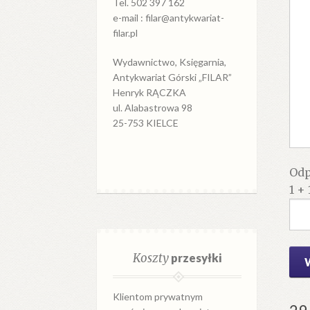
Tel. 502 397 162
e-mail : filar@antykwariat-
filar.pl
Wydawnictwo, Księgarnia,
Antykwariat Górski „FILAR”
Henryk RĄCZKA
ul. Alabastrowa 98
25-753 KIELCE
Odp
1 + 
Koszty
przesyłki
Klientom prywatnym