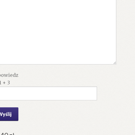
owiedz
1 + 3