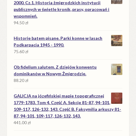
2000. Cz.1. Historia żmigrodzkich instytucji
publicznych w świetle kronik, prasy, opracowań i
wspomnień.
94.50
zł
Historie batem pisane. Parki konne w lasach
Podkarpacia 1945 - 1990.
75.60
zł
Ob fidelium salutem. Z dziejów konwentu
dominikanów w Nowym Żmigrodzie.
88.20
zł
GALICJA na józefińskiej mapie topograficznej
1779-1783. Tom 4. Część A. Sekcje 81-87, 94-101,
109-117, 126-132, 143. Część B. Faksymilia arkuszy 81-
87, 94-101, 109-117, 126-132, 143.
441.00
zł