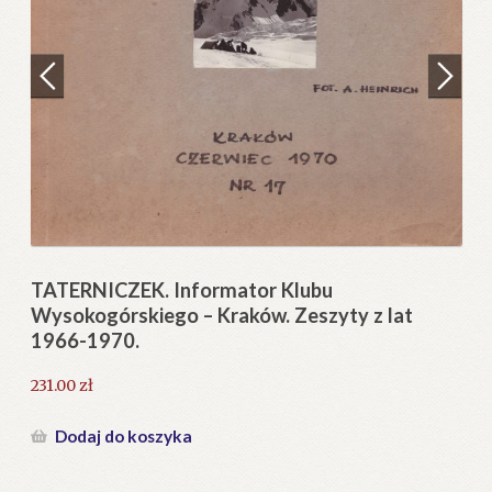
Regulamin
Zamówienie
N
Pi
Blog
12
Help in English
TATERNICZEK. Informator Klubu
Wysokogórskiego – Kraków. Zeszyty z lat
1966-1970.
231.00
zł
Dodaj do koszyka