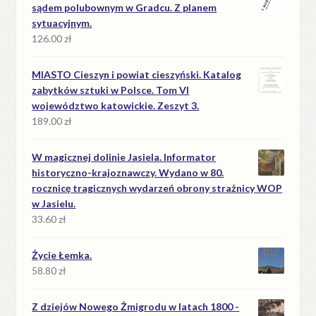
sądem polubownym w Gradcu. Z planem
sytuacyjnym.
126.00
zł
MIASTO Cieszyn i powiat cieszyński. Katalog
zabytków sztuki w Polsce. Tom VI
województwo katowickie. Zeszyt 3.
189.00
zł
W magicznej dolinie Jasiela. Informator
historyczno-krajoznawczy. Wydano w 80.
rocznicę tragicznych wydarzeń obrony strażnicy WOP
w Jasielu.
33.60
zł
Życie Łemka.
58.80
zł
Z dziejów Nowego Żmigrodu w latach 1800 -