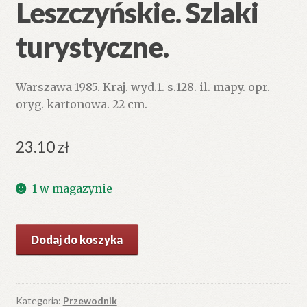
Leszczyńskie. Szlaki
turystyczne.
Warszawa 1985. Kraj. wyd.1. s.128. il. mapy. opr.
oryg. kartonowa. 22 cm.
23.10
zł
1 w magazynie
ilość
Dodaj do koszyka
Pojezierze
Leszczyńskie.
Szlaki
turystyczne.
Kategoria:
Przewodnik