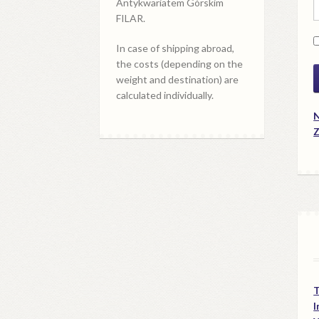
Antykwariatem Górskim
FILAR.
In case of shipping abroad,
the costs (depending on the
weight and destination) are
calculated individually.
N
Z
I