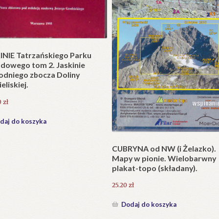
t w wersji składanej.
zł
daj do koszyka
Krzyże litewskie. Kapliczki i k
przydrożne jako dzieło sztuki
ludowej i potrzeba ich ochron
231.00
zł
Dodaj do koszyka