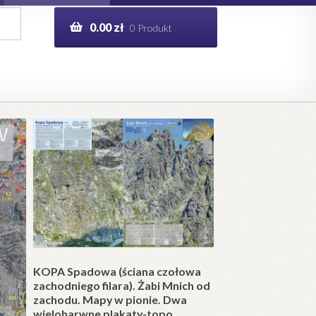
0.00
zł
0 Produkt
g
Help in English