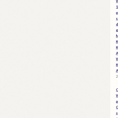
W
1
p
s
d
g
M
K
K
A
W
K
A
2
O
W
p
G
s