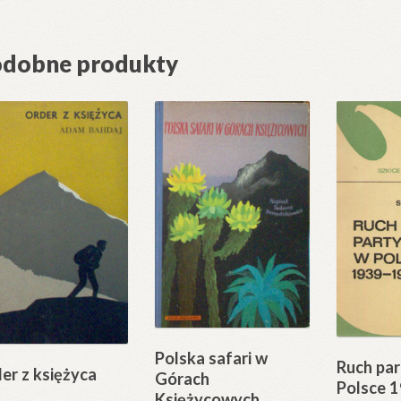
dobne produkty
Polska safari w
Ruch par
er z księżyca
Górach
Polsce 
Księżycowych