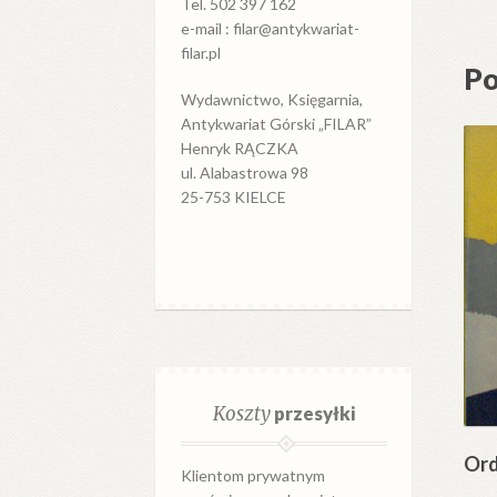
Tel. 502 397 162
e-mail : filar@antykwariat-
filar.pl
Po
Wydawnictwo, Księgarnia,
Antykwariat Górski „FILAR”
Henryk RĄCZKA
ul. Alabastrowa 98
25-753 KIELCE
Koszty
przesyłki
Ord
Klientom prywatnym