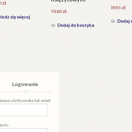
0
zł
19.95
zł
79.80
zł
edz się więcej
Dodaj 
Dodaj do koszyka
Logowanie
azwa użytkownika lub email
asło