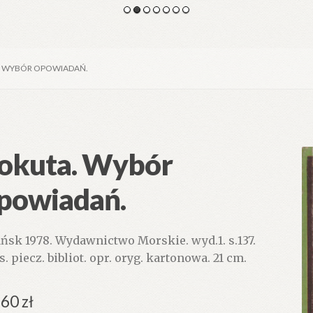
. WYBÓR OPOWIADAŃ.
okuta. Wybór
powiadań.
ńsk 1978. Wydawnictwo Morskie. wyd.1. s.137.
s. piecz. bibliot. opr. oryg. kartonowa. 21 cm.
.60
zł