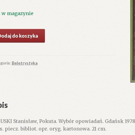
1 w magazynie
ć
Dodaj do koszyka
uta.
ór
wiadań.
goria:
Beletrystyka
is
USKI Stanisław, Pokuta. Wybór opowiadań. Gdańsk 1978.
s. piecz. bibliot. opr. oryg. kartonowa. 21 cm.