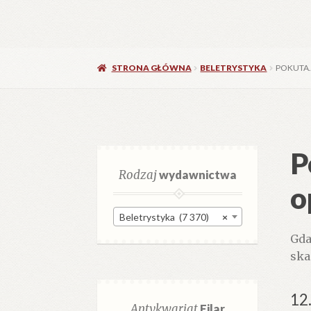
STRONA GŁÓWNA
BELETRYSTYKA
POKUTA
P
Rodzaj
wydawnictwa
o
Beletrystyka (7 370)
×
Gda
ska
12
Antykwariat
Filar