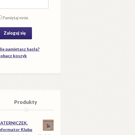
Pamiętaj mnie
ie pamiętasz hasła?
obacz koszyk
Produkty
TATERNICZEK.
nformator Klubu