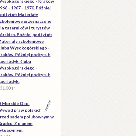
ysokogórskiego - Kraków
966 - 1967 - 1970. Później
odtytuł: Materiały
zkoleniowe przeznaczone
la taterników i turystów
órskich. Później podtytuł:
ateriały szkoleniowe
lubu Wysokogórskiego -
raków. Później podtytuł:
periodyk Klubu
ysokogórskiego -
raków. Później podtytuł:
periodyk.
31.00
zł
 Morskie Oko.
ywód praw polskich
rzed sądem polubownym w
radcu. Z planem
ytuacyjnym.