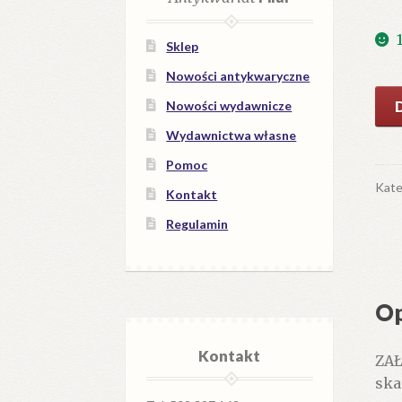
Sklep
Nowości antykwaryczne
iloś
Nowości wydawnicze
Pok
Wydawnictwa własne
Wyb
opo
Pomoc
Kate
Kontakt
Regulamin
Op
Kontakt
ZAŁ
ska