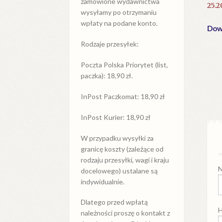
zamówione wydawnictwa
25.2
wysyłamy po otrzymaniu
wpłaty na podane konto.
Dowi
Rodzaje przesyłek:
Poczta Polska Priorytet (list,
paczka): 18,90 zł.
InPost Paczkomat: 18,90 zł
InPost Kurier: 18,90 zł
W przypadku
wysyłki
za
granicę
koszty (zależące od
rodzaju przesyłki, wagi i kraju
N
docelowego) ustalane są
indywidualnie.
Dlatego przed wpłatą
H
należności proszę o kontakt z