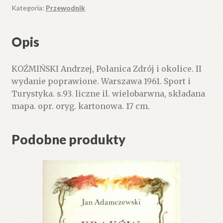
okolice.
Kategoria:
Przewodnik
II
wydanie
Opis
poprawione.
KOŹMIŃSKI Andrzej, Polanica Zdrój i okolice. II
wydanie poprawione. Warszawa 1961. Sport i
Turystyka. s.93. liczne il. wielobarwna, składana
mapa. opr. oryg. kartonowa. 17 cm.
Podobne produkty