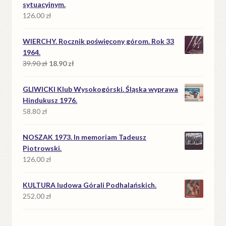
sytuacyjnym.
126.00
zł
WIERCHY. Rocznik poświęcony górom. Rok 33
1964.
Pierwotna
Aktualna
39.90
zł
18.90
zł
cena
cena
wynosiła:
wynosi:
GLIWICKI Klub Wysokogórski. Śląska wyprawa
39.90 zł.
18.90 zł.
Hindukusz 1976.
58.80
zł
NOSZAK 1973. In memoriam Tadeusz
Piotrowski.
126.00
zł
KULTURA ludowa Górali Podhalańskich.
252.00
zł