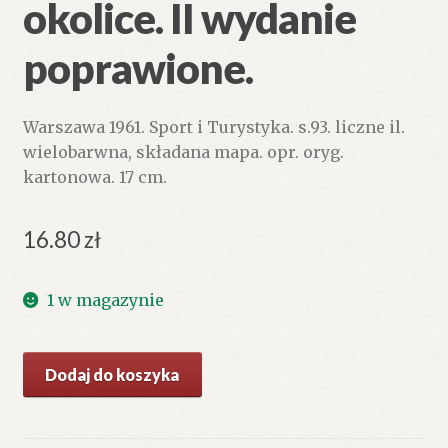
okolice. II wydanie
poprawione.
Warszawa 1961. Sport i Turystyka. s.93. liczne il.
wielobarwna, składana mapa. opr. oryg.
kartonowa. 17 cm.
16.80
zł
1 w magazynie
ilość
Dodaj do koszyka
Polanica
Zdrój
i