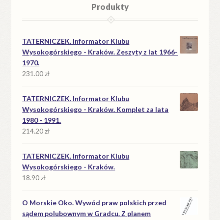
Produkty
TATERNICZEK. Informator Klubu
Wysokogórskiego - Kraków. Zeszyty z lat 1966-
1970.
231.00
zł
TATERNICZEK. Informator Klubu
Wysokogórskiego - Kraków. Komplet za lata
1980 - 1991.
214.20
zł
TATERNICZEK. Informator Klubu
Wysokogórskiego - Kraków.
18.90
zł
O Morskie Oko. Wywód praw polskich przed
sądem polubownym w Gradcu. Z planem