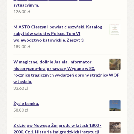
sytuacyjnym.
126.00
zł
MIASTO Cieszyn i powiat cieszyński. Katalog
zabytków sztuki w Polsce. Tom VI
województwo katowickie. Zeszyt 3.
189.00
zł
W magicznej dolinie Jasiela. Informator
historyczno-krajoznawczy. Wydano w 80.
rocznicę tragicznych wydarzeń obrony strażnicy WOP
w Jasielu.
33.60
zł
Życie Łemka.
58.80
zł
Z dziejów Nowego Żmigrodu w latach 1800 -
2000. Cz.1. Historia żmigrodzkich instytucji