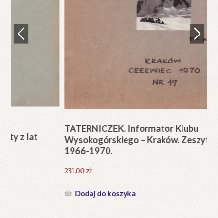
Regulamin
Zamówienie
N
Pi
Blog
12
Help in English
TATERNICZEK. Informator Klubu
Wysokogórskiego – Kraków. Zeszyty z lat
1966-1970.
231.00
zł
Dodaj do koszyka