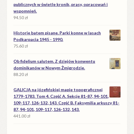
publicznych w świetle kronik, prasy, opracowań i
wspomnień.
94.50
zł
Historie batem pisane. Parki konne w lasach
Podkarpacia 1945 - 1990.
75.60
zł
Ob fidelium salutem. Z dziejów konwentu
dominikanów w Nowym Żmigrodzie.
88.20
zł
GALICJA na józefińskiej mapie topograficznej
1779-1783. Tom 4. Część A. Sekcje 81-87, 94-101,
109-117, 126-132, 143. Część B. Faksymilia arkuszy 81-
87, 94-101, 109-117, 126-132, 143.
441.00
zł