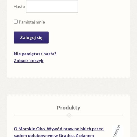
Hasło
Pamiętaj mnie
Nie pamiętasz hasła?
Zobacz koszyk
Produkty
O Morskie Oko. Wywód praw polskich przed
sądem polubownym w Gradcu. Z planem