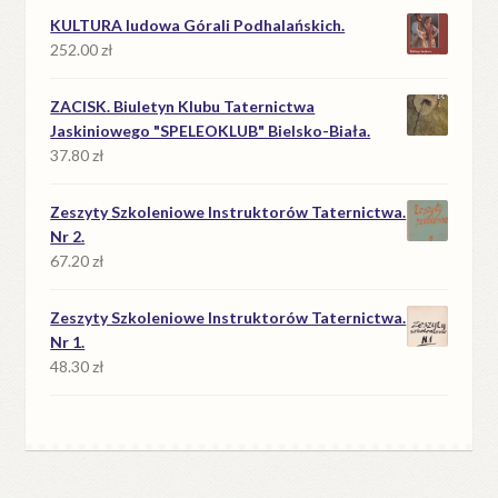
KULTURA ludowa Górali Podhalańskich.
252.00
zł
ZACISK. Biuletyn Klubu Taternictwa
Jaskiniowego "SPELEOKLUB" Bielsko-Biała.
37.80
zł
Zeszyty Szkoleniowe Instruktorów Taternictwa.
Nr 2.
67.20
zł
Zeszyty Szkoleniowe Instruktorów Taternictwa.
Nr 1.
48.30
zł