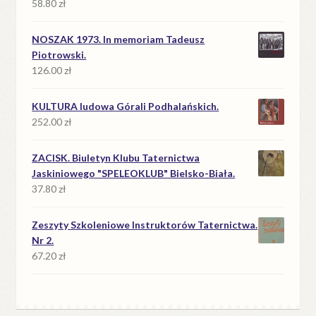
58.80
zł
NOSZAK 1973. In memoriam Tadeusz
Piotrowski.
126.00
zł
KULTURA ludowa Górali Podhalańskich.
252.00
zł
ZACISK. Biuletyn Klubu Taternictwa
Jaskiniowego "SPELEOKLUB" Bielsko-Biała.
37.80
zł
Zeszyty Szkoleniowe Instruktorów Taternictwa.
Nr 2.
67.20
zł