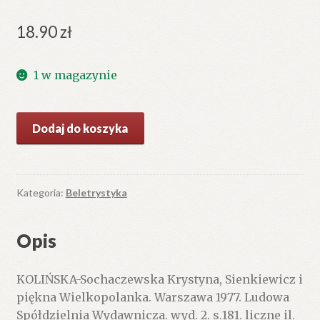
18.90
zł
1 w magazynie
ilość
Dodaj do koszyka
Sienkiewicz
i
piękna
Wielkopolanka.
Kategoria:
Beletrystyka
Opis
KOLIŃSKA-Sochaczewska Krystyna, Sienkiewicz i
piękna Wielkopolanka. Warszawa 1977. Ludowa
Spółdzielnia Wydawnicza. wyd. 2. s.181. liczne il.