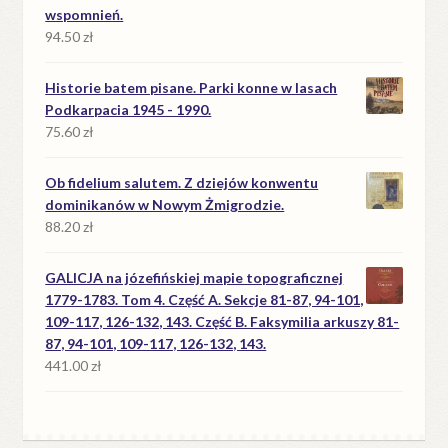
wspomnień.
94.50
zł
Historie batem pisane. Parki konne w lasach
Podkarpacia 1945 - 1990.
75.60
zł
Ob fidelium salutem. Z dziejów konwentu
dominikanów w Nowym Żmigrodzie.
88.20
zł
GALICJA na józefińskiej mapie topograficznej
1779-1783. Tom 4. Część A. Sekcje 81-87, 94-101,
109-117, 126-132, 143. Część B. Faksymilia arkuszy 81-
87, 94-101, 109-117, 126-132, 143.
441.00
zł