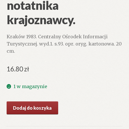
notatnika
krajoznawcy.
Kraków 1983. Centralny Ośrodek Informacji
Turystycznej. wyd.1. s.93. opr. oryg. kartonowa. 20
cm.
16.80
zł
1 w magazynie
ilość
Dodaj do koszyka
Skok
za
miedzę.