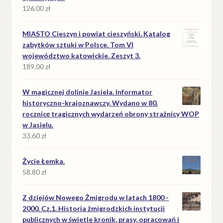
126.00
zł
MIASTO Cieszyn i powiat cieszyński. Katalog
zabytków sztuki w Polsce. Tom VI
województwo katowickie. Zeszyt 3.
189.00
zł
W magicznej dolinie Jasiela. Informator
historyczno-krajoznawczy. Wydano w 80.
rocznicę tragicznych wydarzeń obrony strażnicy WOP
w Jasielu.
33.60
zł
Życie Łemka.
58.80
zł
Z dziejów Nowego Żmigrodu w latach 1800 -
2000. Cz.1. Historia żmigrodzkich instytucji
publicznych w świetle kronik, prasy, opracowań i