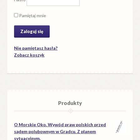
Pamiętaj mnie
Nie pamiętasz hasła?
Zobacz koszyk
Produkty
O Morskie Oko. Wywód praw polskich przed
sądem polubownym w Gradcu. Z planem
sytuacyjnym.