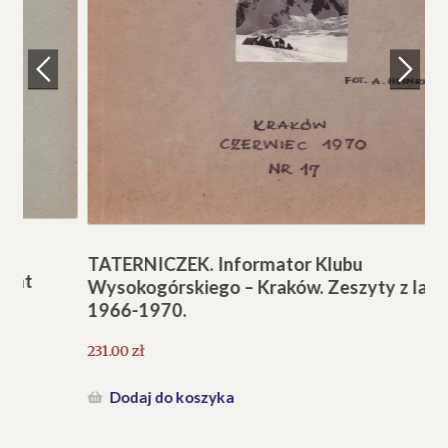
Regulamin
Zamówienie
N
Pi
Blog
12
Help in English
TATERNICZEK. Informator Klubu
Wysokogórskiego – Kraków. Zeszyty z lat
1966-1970.
231.00
zł
Dodaj do koszyka