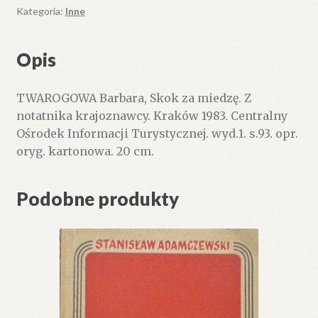
Z
Kategoria:
Inne
notatnika
krajoznawcy.
Opis
TWAROGOWA Barbara, Skok za miedzę. Z
notatnika krajoznawcy. Kraków 1983. Centralny
Ośrodek Informacji Turystycznej. wyd.1. s.93. opr.
oryg. kartonowa. 20 cm.
Podobne produkty