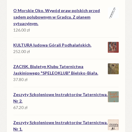
O Morskie Oko. Wywód praw polskich przed
sądem polubownym w Gradcu. Z planem
sytuacyjnym.
126.00
zł
KULTURA ludowa Górali Podhalańskich.
252.00
zł
ZACISK. Biuletyn Klubu Taternictwa
Jaskiniowego "SPELEOKLUB" Bielsko-Biała.
37.80
zł
Zeszyty Szkoleniowe Instruktorów Taternictwa.
Nr 2.
67.20
zł
Zeszyty Szkoleniowe Instruktorów Taternictwa.
Nr 1.