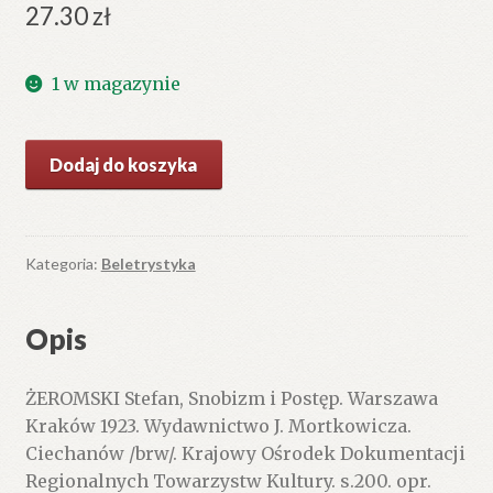
27.30
zł
1 w magazynie
ilość
Dodaj do koszyka
Snobizm
i
Postęp.
Kategoria:
Beletrystyka
Opis
ŻEROMSKI Stefan, Snobizm i Postęp. Warszawa
Kraków 1923. Wydawnictwo J. Mortkowicza.
Ciechanów /brw/. Krajowy Ośrodek Dokumentacji
Regionalnych Towarzystw Kultury. s.200. opr.