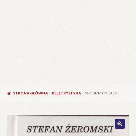
C
W
25
STRONA GŁÓWNA
BELETRYSTYKA
SNOBIZM I POSTĘP.
🔍