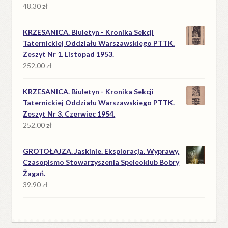
48.30
zł
KRZESANICA. Biuletyn - Kronika Sekcji
Taternickiej Oddziału Warszawskiego PTTK.
Zeszyt Nr 1. Listopad 1953.
252.00
zł
KRZESANICA. Biuletyn - Kronika Sekcji
Taternickiej Oddziału Warszawskiego PTTK.
Zeszyt Nr 3. Czerwiec 1954.
252.00
zł
GROTOŁAJZA. Jaskinie. Eksploracja. Wyprawy.
Czasopismo Stowarzyszenia Speleoklub Bobry
Żagań.
39.90
zł