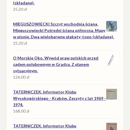
(składane).
25.20
zł
MIĘGUSZOWIECKI Szczyt wschodnia ściana.
Mięguszowiecki Pośredni ściana północna. Mapy
w pionie. Dwa wielobarwne plakaty-topo (składane).
25.20
zł
O Morskie Oko. Wywód praw polskich przed
sądem polubownym w Gradcu. Z planem
sytuacyjnym.
126.00
zł
TATERNICZEK. Informator Klubu
Wysokogórskiego - Kraków. Zeszyty z lat 1969 -
1974.
168.00
zł
TATERNICZEK. Informator Klubu