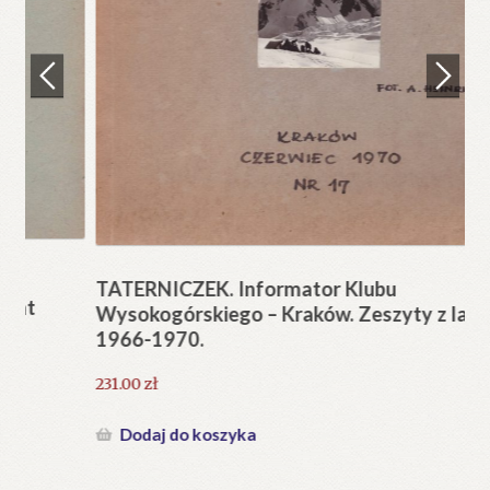
Regulamin
Zamówienie
N
Pi
Blog
12
Help in English
TATERNICZEK. Informator Klubu
Wysokogórskiego – Kraków. Zeszyty z lat
1966-1970.
231.00
zł
Dodaj do koszyka