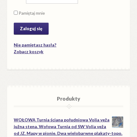
Pamiętaj mnie
Nie pamiętasz hasła?
Zobacz koszyk
Produkty
WOŁOWA Turnia ściana południowa Volia veža
južna stena. Wołowa Turnia od SW Volia veža
od JZ. Mapy w pionie. Dwa wielobarwne plakaty-topo.