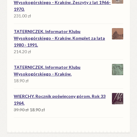
Wysokogórskiego - Kraków. Zeszyty z lat 1966-
1970.
231.00
zł
TATERNICZEK. Informator Klubu
Wysokogórskiego - Kraków. Komplet za lata
1980 - 1991.
214.20
zł
TATERNICZEK. Informator Klubu
Wysokogórskiego - Kraków.
18.90
zł
WIERCHY. Rocznik poświęcony górom. Rok 33
1964.
Pierwotna
Aktualna
39.90
zł
18.90
zł
cena
cena
wynosiła:
wynosi:
39.90 zł.
18.90 zł.