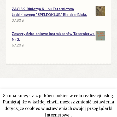
ZACISK. Biuletyn Klubu Taternictwa
Jaskiniowego "SPELEOKLUB" Bielsko-Biała.
37.80
zł
Zeszyty Szkoleniowe Instruktorów Taternictwa.
Nr 2.
67.20
zł
Strona korzysta z plików cookies w celu realizacji usług.
© Antykwariat Filar 2026
Pamiętaj, że w każdej chwili możesz zmienić ustawienia
Polityka prywatności
Stworzone z WooCommerce
.
dotyczące cookies w ustawieniach swojej przeglądarki
internetowej.