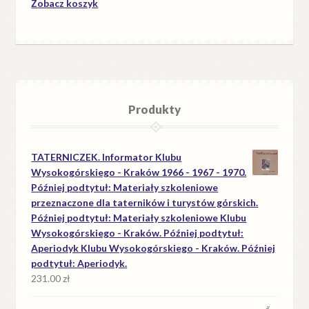
Zobacz koszyk
Produkty
TATERNICZEK. Informator Klubu
Wysokogórskiego - Kraków 1966 - 1967 - 1970.
Później podtytuł: Materiały szkoleniowe
przeznaczone dla taterników i turystów górskich.
Później podtytuł: Materiały szkoleniowe Klubu
Wysokogórskiego - Kraków. Później podtytuł:
Aperiodyk Klubu Wysokogórskiego - Kraków. Później
podtytuł: Aperiodyk.
231.00
zł