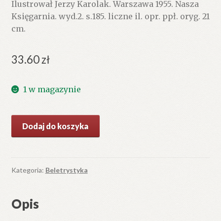
Ilustrował Jerzy Karolak. Warszawa 1955. Nasza
Księgarnia. wyd.2. s.185. liczne il. opr. ppł. oryg. 21
cm.
33.60
zł
1 w magazynie
ilość
Dodaj do koszyka
Wantule
Kategoria:
Beletrystyka
Opis