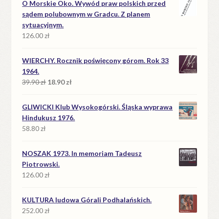
O Morskie Oko. Wywód praw polskich przed
sądem polubownym w Gradcu. Z planem
sytuacyjnym.
126.00
zł
WIERCHY. Rocznik poświęcony górom. Rok 33
1964.
Pierwotna
Aktualna
39.90
zł
18.90
zł
cena
cena
wynosiła:
wynosi:
GLIWICKI Klub Wysokogórski. Śląska wyprawa
39.90 zł.
18.90 zł.
Hindukusz 1976.
58.80
zł
NOSZAK 1973. In memoriam Tadeusz
Piotrowski.
126.00
zł
KULTURA ludowa Górali Podhalańskich.
252.00
zł