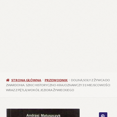
STRONA GŁÓWNA
PRZEWODNIK
DOLINĄ SOŁY Z ŻYWCA DO
ZWARDONIA. SZKIC HISTORYCZNO-KRAJOZNAWCZY 31 MIEJSCOWOŚCI
WRAZ Z PĘTLĄ WOKÓŁ JEZIORA ŻYWIECKIEGO