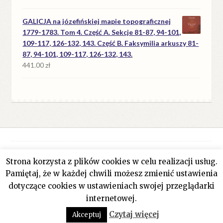
GALICJA na józefińskiej mapie topograficznej
1779-1783. Tom 4. Część A. Sekcje 81-87, 94-101,
109-117, 126-132, 143. Część B. Faksymilia arkuszy 81-
87, 94-101, 109-117, 126-132, 143.
441.00
zł
Strona korzysta z plików cookies w celu realizacji usług.
© Antykwariat Filar 2026
Pamiętaj, że w każdej chwili możesz zmienić ustawienia
Polityka prywatności
Stworzone z WooCommerce
.
dotyczące cookies w ustawieniach swojej przeglądarki
internetowej.
0
Czytaj więcej
Akceptuj
Szukaj:
Szukaj