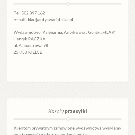
Tel. 502 397 162
e-mail : filar@antykwariat-filar.pl
Wydawnictwo, Księgarnia, Antykwariat Górski „FILAR”
Henryk RĄCZKA
ul. Alabastrowa 98
25-753 KIELCE
Koszty
przesyłki
Klientom prywatnym zamówione wydawnictwa wysyłamy
po otrzymaniu wpłaty na podane konto.