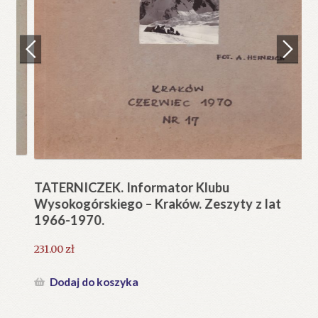
Regulamin
Zamówienie
N
Pi
Blog
12
Help in English
TATERNICZEK. Informator Klubu
Wysokogórskiego – Kraków. Zeszyty z lat
1966-1970.
231.00
zł
Dodaj do koszyka