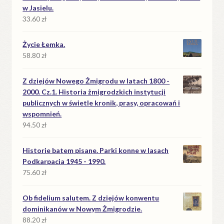
w Jasielu.
33.60
zł
Życie Łemka.
58.80
zł
Z dziejów Nowego Żmigrodu w latach 1800 -
2000. Cz.1. Historia żmigrodzkich instytucji
publicznych w świetle kronik, prasy, opracowań i
wspomnień.
94.50
zł
Historie batem pisane. Parki konne w lasach
Podkarpacia 1945 - 1990.
75.60
zł
Ob fidelium salutem. Z dziejów konwentu
dominikanów w Nowym Żmigrodzie.
88.20
zł