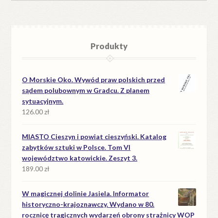
Produkty
O Morskie Oko. Wywód praw polskich przed
sądem polubownym w Gradcu. Z planem
sytuacyjnym.
126.00
zł
MIASTO Cieszyn i powiat cieszyński. Katalog
zabytków sztuki w Polsce. Tom VI
województwo katowickie. Zeszyt 3.
189.00
zł
W magicznej dolinie Jasiela. Informator
historyczno-krajoznawczy. Wydano w 80.
rocznicę tragicznych wydarzeń obrony strażnicy WOP