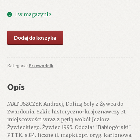
1 w magazynie
ilość
Dodaj do koszyka
Doliną
Soły
z
Żywca
Kategoria:
Przewodnik
do
Zwardonia.
Opis
Szkic
historyczno-
MATUSZCZYK Andrzej, Doliną Soły z Żywca do
krajoznawczy
Zwardonia. Szkic historyczno-krajoznawczy 31
31
miejscowości wraz z pętlą wokół Jeziora
miejscowości
Żywieckiego. Żywiec 1995. Oddział "Babiogórski"
wraz
PTTK. s.84. liczne il. mapki.opr. oryg. kartonowa.
z