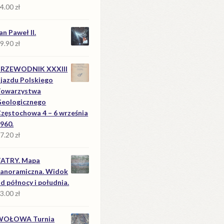
4.00
zł
an Paweł II.
9.90
zł
PRZEWODNIK XXXIII
jazdu Polskiego
Towarzystwa
eologicznego
zęstochowa 4 – 6 września
960.
7.20
zł
TATRY. Mapa
anoramiczna. Widok
d północy i południa.
3.00
zł
WOŁOWA Turnia