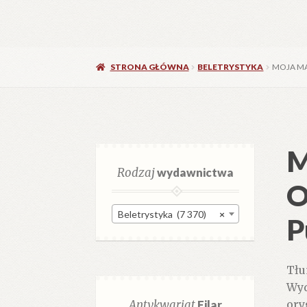
STRONA GŁÓWNA
BELETRYSTYKA
MOJA MA
M
Rodzaj
wydawnictwa
O
Beletrystyka (7 370)
×
P
Tłu
Wyd
Antykwariat
Filar
ory