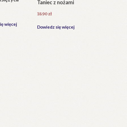
Taniec z nożami
18.90
zł
ię więcej
Dowiedz się więcej