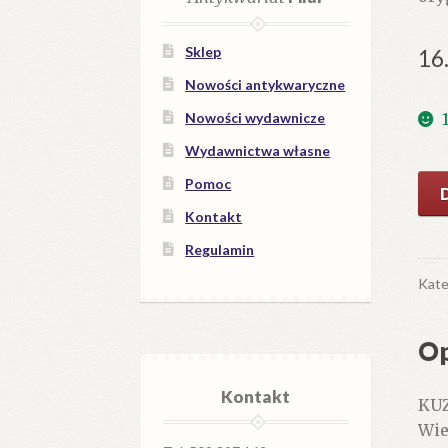
Sklep
16
Nowości antykwaryczne
Nowości wydawnicze
Wydawnictwa własne
iloś
Pomoc
Moj
Kontakt
Mad
Regulamin
Opo
o
Kate
Nata
Pus
Op
Kontakt
KUZ
Wie