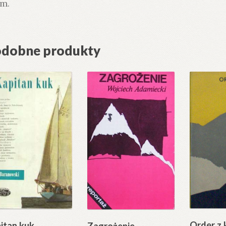
cm.
dobne produkty
Order z 
itan kuk