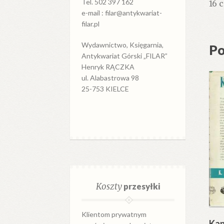
Tel. 502 397 162
16 
e-mail : filar@antykwariat-
filar.pl
Wydawnictwo, Księgarnia,
Po
Antykwariat Górski „FILAR”
Henryk RĄCZKA
ul. Alabastrowa 98
25-753 KIELCE
Koszty
przesyłki
Klientom prywatnym
Kap