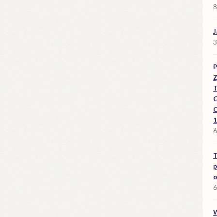
8
J
3
Z
G
C
1
6
p
o
6