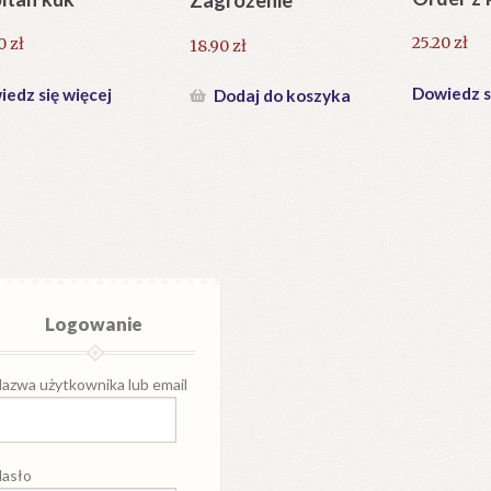
Zagrożenie
25.20
zł
60
zł
18.90
zł
Dowiedz s
edz się więcej
Dodaj do koszyka
Logowanie
azwa użytkownika lub email
asło