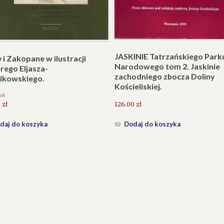
Plakat w wersji składanej.
plet składany). Wydanie
.
25.20
zł
zł
Dodaj do koszyka
daj do koszyka