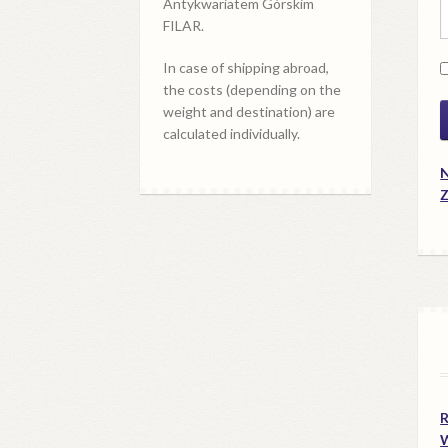
Antykwariatem Górskim
FILAR.
In case of shipping abroad,
the costs (depending on the
weight and destination) are
calculated individually.
N
Z
R
W