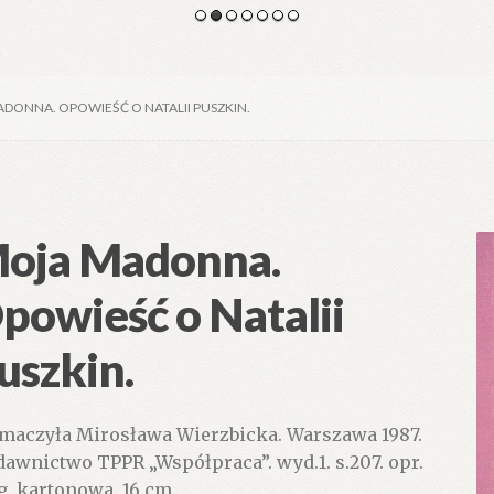
DONNA. OPOWIEŚĆ O NATALII PUSZKIN.
oja Madonna.
powieść o Natalii
uszkin.
maczyła Mirosława Wierzbicka. Warszawa 1987.
awnictwo TPPR „Współpraca”. wyd.1. s.207. opr.
g. kartonowa. 16 cm.