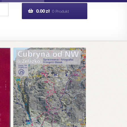
0.00
zł
0 Produkt
g
Help in English
ie
opo.