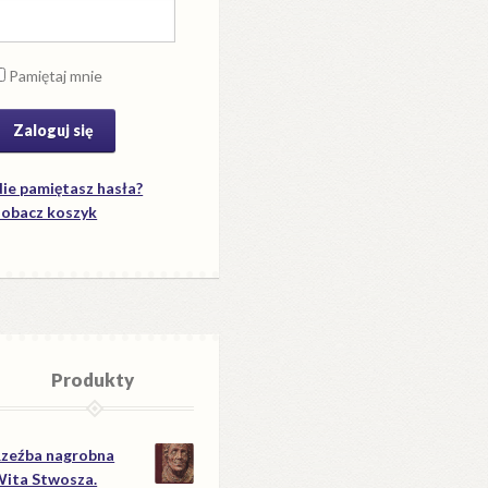
Pamiętaj mnie
ie pamiętasz hasła?
obacz koszyk
Produkty
zeźba nagrobna
ita Stwosza.