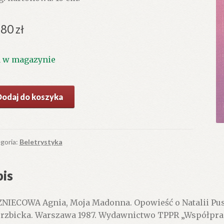
.80
zł
1 w magazynie
ć
Dodaj do koszyka
a
onna.
wieść
goria:
Beletrystyka
lii
zkin.
is
NIECOWA Agnia, Moja Madonna. Opowieść o Natalii Pu
rzbicka. Warszawa 1987. Wydawnictwo TPPR „Współpraca”