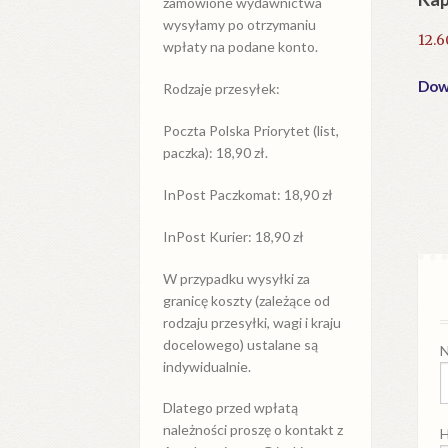
zamówione wydawnictwa
wysyłamy po otrzymaniu
12.
wpłaty na podane konto.
Dowi
Rodzaje przesyłek:
Poczta Polska Priorytet (list,
paczka): 18,90 zł.
InPost Paczkomat: 18,90 zł
InPost Kurier: 18,90 zł
W przypadku
wysyłki
za
granicę
koszty (zależące od
rodzaju przesyłki, wagi i kraju
docelowego) ustalane są
N
indywidualnie.
Dlatego przed wpłatą
należności proszę o kontakt z
H