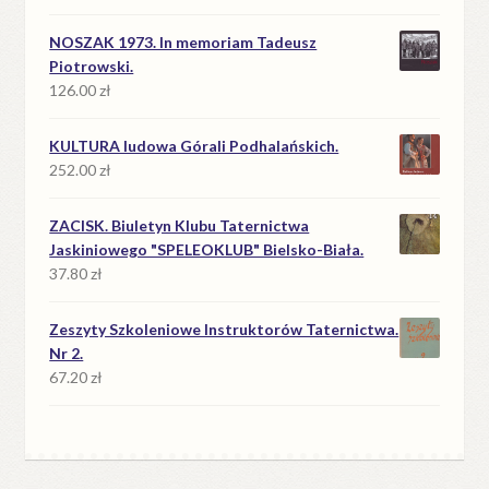
NOSZAK 1973. In memoriam Tadeusz
Piotrowski.
126.00
zł
KULTURA ludowa Górali Podhalańskich.
252.00
zł
ZACISK. Biuletyn Klubu Taternictwa
Jaskiniowego "SPELEOKLUB" Bielsko-Biała.
37.80
zł
Zeszyty Szkoleniowe Instruktorów Taternictwa.
Nr 2.
67.20
zł