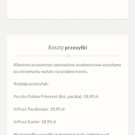
Koszty
przesyłki
Klientom prywatnym zamówione wydawnictwa wysyłamy
po otrzymaniu wpłaty na podane konto.
Rodzaje przesyłek:
Poczta Polska Priorytet (list, paczka): 18,90 zł.
InPost Paczkomat: 18,90 zł
InPost Kurier: 18,90 zł
W przypadku
wysyłki
za
granicę
koszty (zależące od