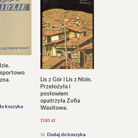
zie.
 sportowo
Lis z Gór i Lis z Nizin.
zna.
Przełożyła i
posłowiem
opatrzyła Zofia
do koszyka
Wasitowa.
17.85
zł
Dodaj do koszyka