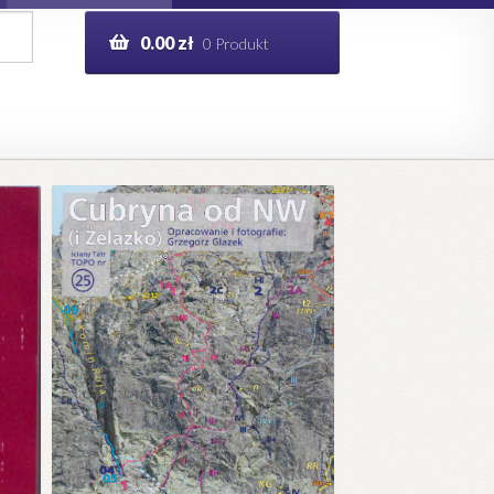
0.00
zł
0 Produkt
g
Help in English
ie
opo.