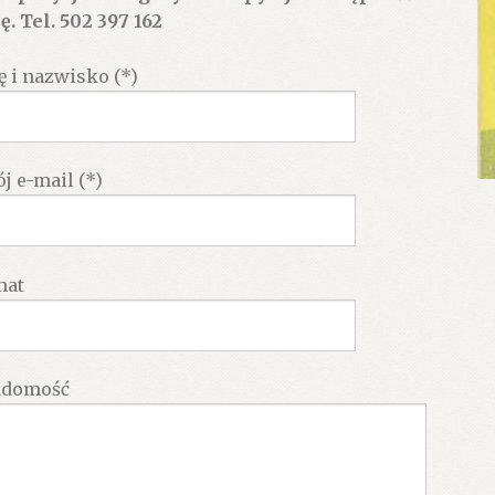
ę. Tel. 502 397 162
ę i nazwisko (*)
j e-mail (*)
mat
adomość