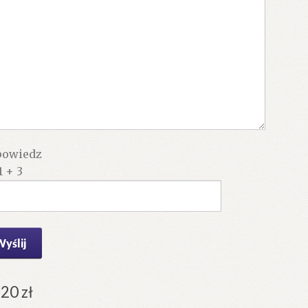
owiedz
1 + 3
.20
zł