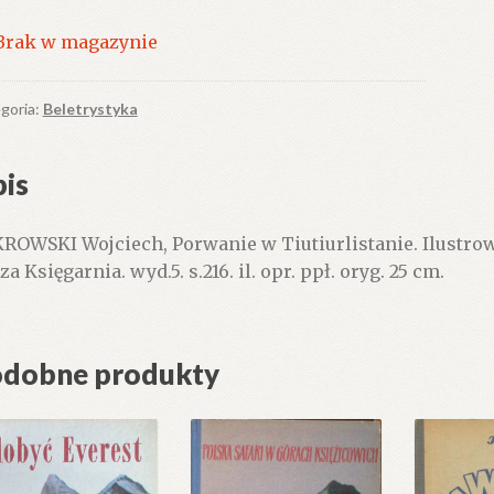
Brak w magazynie
goria:
Beletrystyka
is
ROWSKI Wojciech, Porwanie w Tiutiurlistanie. Ilustro
a Księgarnia. wyd.5. s.216. il. opr. ppł. oryg. 25 cm.
dobne produkty