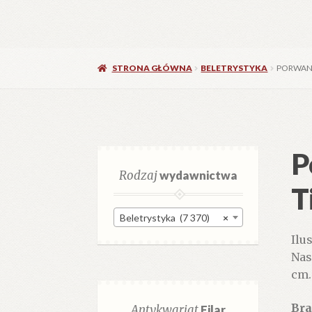
STRONA GŁÓWNA
BELETRYSTYKA
PORWANI
P
Rodzaj
wydawnictwa
T
Beletrystyka (7 370)
×
Ilu
Nasz
cm.
Bra
Antykwariat
Filar