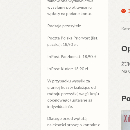
zamówione wydawnictwa
wysyłamy po otrzymaniu
wpłaty na podane konto.
Rodzaje przesyłek:
Kate
Poczta Polska Priorytet (list,
paczka): 18,90 zł.
Op
InPost Paczkomat: 18,90 zł
ŻUK
InPost Kurier: 18,90 zł
Nasz
W przypadku
wysyłki
za
granicę
koszty (zależące od
rodzaju przesyłki, wagi i kraju
Po
docelowego) ustalane są
indywidualnie.
Dlatego przed wpłatą
należności proszę o kontakt z