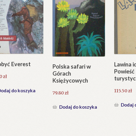
być Everest
Lawina id
Polska safari w
Powieść
Górach
40
zł
turystyc
Księżycowych
odaj do koszyka
115.50
zł
79.80
zł
Dodaj 
Dodaj do koszyka