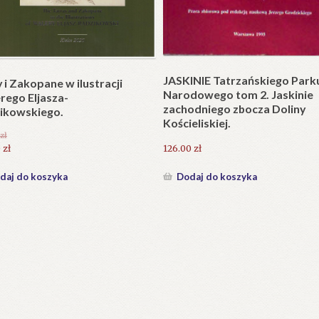
Plakat w wersji składanej.
plet składany). Wydanie
.
25.20
zł
zł
Dodaj do koszyka
daj do koszyka