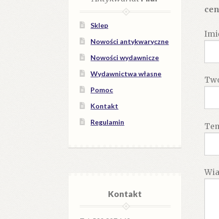
cen
Sklep
Imi
Nowości antykwaryczne
Nowości wydawnicze
Wydawnictwa własne
Twó
Pomoc
Kontakt
Regulamin
Te
Wi
Kontakt