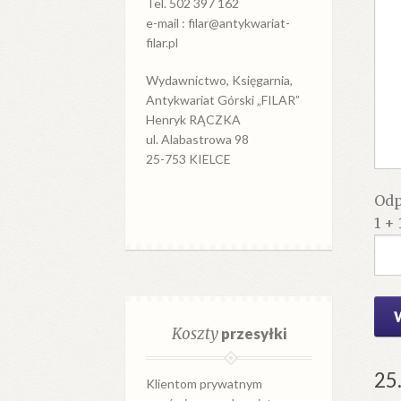
Tel. 502 397 162
e-mail : filar@antykwariat-
filar.pl
Wydawnictwo, Księgarnia,
Antykwariat Górski „FILAR”
Henryk RĄCZKA
ul. Alabastrowa 98
25-753 KIELCE
Odp
1 + 
Koszty
przesyłki
25
Klientom prywatnym