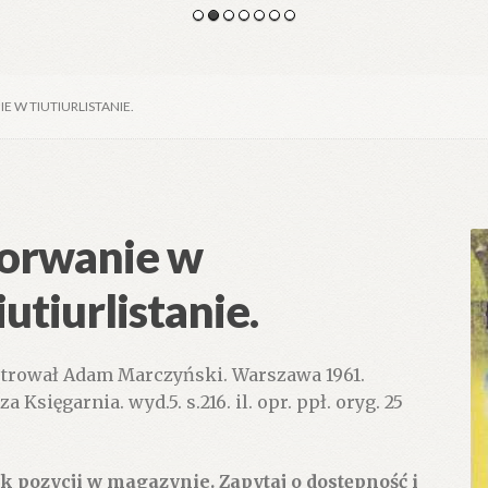
E W TIUTIURLISTANIE.
orwanie w
iutiurlistanie.
strował Adam Marczyński. Warszawa 1961.
a Księgarnia. wyd.5. s.216. il. opr. ppł. oryg. 25
k pozycji w magazynie. Zapytaj o dostępność i