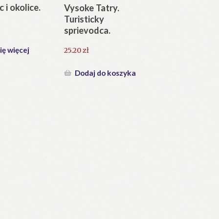
 i okolice.
Vysoke Tatry.
Turisticky
sprievodca.
ię więcej
25.20
zł
Dodaj do koszyka