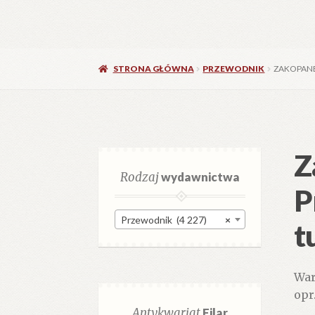
STRONA GŁÓWNA
PRZEWODNIK
ZAKOPANE
Z
Rodzaj
wydawnictwa
P
Przewodnik (4 227)
×
t
War
opr
Antykwariat
Filar