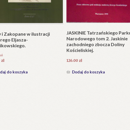
Plakat w wersji składanej.
plet składany). Wydanie
.
25.20
zł
zł
Dodaj do koszyka
daj do koszyka