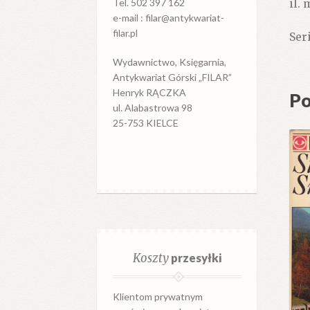
Tel. 502 397 162
il.
e-mail : filar@antykwariat-
filar.pl
Ser
Wydawnictwo, Księgarnia,
Antykwariat Górski „FILAR”
Henryk RĄCZKA
Po
ul. Alabastrowa 98
25-753 KIELCE
Koszty
przesyłki
Klientom prywatnym