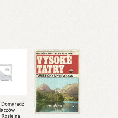
 Domaradz
Haczów
a Rosielna