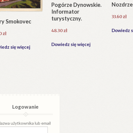
Nozdrzec
Pogórze Dynowskie.
Informator
33.60
zł
turystyczny.
ry Smokovec
Dowiedz s
48.30
zł
60
zł
Dowiedz się więcej
edz się więcej
Logowanie
azwa użytkownika lub email