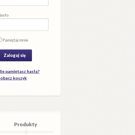
asło
Pamiętaj mnie
ie pamiętasz hasła?
obacz koszyk
Produkty