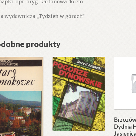
 mapki. opr. oryg. kartonowa. 16 cm.
ia wydawnicza „Tydzień w górach”
dobne produkty
Brzozów
Dydnia 
Jasienic