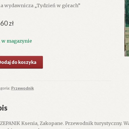
ia wydawnicza „Tydzień w górach”
.60
zł
1 w magazynie
ć
Dodaj do koszyka
opane.
ewodnik
ystyczny.
goria:
Przewodnik
is
ZEPANIK Ksenia, Zakopane. Przewodnik turystyczny. Wars