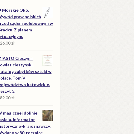
 Morskie Oko.
ywód praw polskich
rzed sądem polubownym w
radcu. Z planem
ytuacyjnym.
26.00
zł
IASTO Cieszyn i
owiat cieszyński.
atalog zabytków sztuki w
olsce. Tom VI
ojewództwo katowickie.
eszyt 3.
89.00
zł
 magicznej dolinie
asiela. Informator
istoryczno-krajoznawczy.
ydano w 80. rocznicę