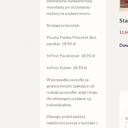
zamówione wydawnictwa
wysyłamy po otrzymaniu
wpłaty na podane konto.
Sta
Rodzaje przesyłek:
12.
Poczta Polska Priorytet (list,
paczka): 18,90 zł.
Dowi
InPost Paczkomat: 18,90 zł
InPost Kurier: 18,90 zł
W przypadku
wysyłki
za
granicę
koszty (zależące od
rodzaju przesyłki, wagi i kraju
docelowego) ustalane są
indywidualnie.
Dlatego przed wpłatą
N
należności proszę o kontakt z