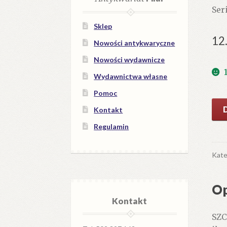
Ser
Sklep
12
Nowości antykwaryczne
Nowości wydawnicze
Wydawnictwa własne
Pomoc
iloś
Kontakt
Zak
Regulamin
Prz
tur
Kate
Op
Kontakt
SZC