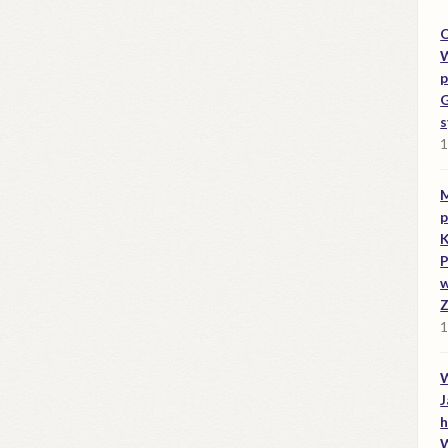
O
W
p
G
s
1
M
p
K
P
w
Z
1
W
J
h
W