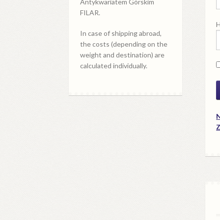
Antykwariatem Górskim
FILAR.
H
In case of shipping abroad,
the costs (depending on the
weight and destination) are
calculated individually.
N
Z