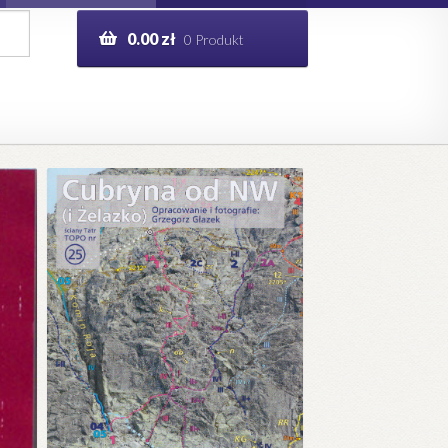
0.00
zł
0 Produkt
g
Help in English
ie
opo.